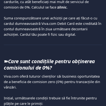
cardurile, cu atât beneficiați mai mult de serviciul de 
comision de 0%. Calculul se face 
zilnic
.
Suma corespunzătoare unei achiziții pe care ați făcut-o cu 
cardul dumneavoastră Viva.com Debit Card este creditată în 
contul dumneavoastră în ziua următoare decontarii 
achiziției. Cardul tău poate fi fizic sau digital.
➽
Care sunt condițiile pentru obținerea 
comisionului de 0%?
Viva.com oferă tuturor clienților săi business oportunitatea 
de a beneficia de comision zero (0%) pentru tranzacțiile din 
vânzări.  
Inițial, următoarele condiții trebuie să fie întrunite pentru 
plățile pe care le primiți:  