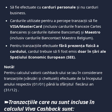
Să fie efectuate cu 
carduri personale
 și nu carduri 
business.
Cardurile utilizate pentru a percepe tranzacții să fie 
VISA/MasterCard 
(inclusiv cardurile franceze Cartes 
Bancaires și cardurile italiene Bancomat) și 
Maestro
(inclusiv cardurile Bancontact Maestro Belgium).
Pentru tranzacțiile efectuate 
fără prezența fizică a 
cardului
, cardul trebuie să fi fost emis 
doar în țări ale 
Spațiului Economic European (SEE).
Notă!
Pentru calculul valorii cashback-ului se iau în considerare 
tranzacțiile (vânzări și cheltuieli) efectuate de la începutul 
anului respectiv (01/01) până la sfârșitul  fiecărui an 
(31/12) .
➽
Tranzacțiile care nu sunt incluse în 
calculul Viva Cashback sunt: