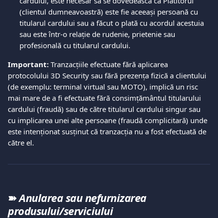
cardului, este necesar să se dovedească că Plătitorul 
(clientul dumneavoastră) este fie aceeași persoană cu 
titularul cardului sau a făcut o plată cu acordul acestuia 
sau este într-o relație de rudenie, prietenie sau 
profesională cu titularul cardului.  
Important:
 Tranzacțiile efectuate fără aplicarea 
protocolului 3D Security sau fără prezența fizică a clientului 
(de exemplu: terminal virtual sau MOTO), implică un risc 
mai mare de a fi efectuate fără consimțământul titularului 
cardului (fraudă) sau de către titularul cardului singur sau 
cu implicarea unei alte persoane (fraudă complicitară) unde 
este intenționat susținut că tranzacția nu a fost efectuată de 
către el.  
➽ 
Anularea sau nefurnizarea 
produsului/serviciului 