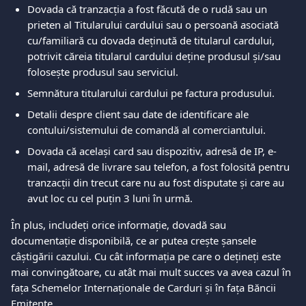
Dovada că tranzacția a fost făcută de o rudă sau un 
prieten al Titularului cardului sau o persoană asociată 
cu/familiară cu dovada deținută de titularul cardului, 
potrivit căreia titularul cardului deține produsul și/sau 
folosește produsul sau serviciul.  
Semnătura titularului cardului pe factura produsului.  
Detalii despre client sau date de identificare ale 
contului/sistemului de comandă al comerciantului.  
Dovada că același card sau dispozitiv, adresă de IP, e-
mail, adresă de livrare sau telefon, a fost folosită pentru 
tranzacții din trecut care nu au fost disputate și care au 
avut loc cu cel puțin 3 luni în urmă. 
În plus, includeți orice informație, dovadă sau 
documentație disponibilă, ce ar putea crește șansele 
câștigării cazului. Cu cât informația pe care o dețineți este 
mai convingătoare, cu atât mai mult succes va avea cazul în 
fața Schemelor Internaționale de Carduri și în fața Băncii 
Emitente.