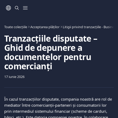
Direct la conținutul principal
Toate colecțiile
Acceptarea plăților
Litigii privind tranzacțiile - Business
Tranzacțiile disputate –
Ghid de depunere a
documentelor pentru
comercianți
17 iunie 2026
În cazul tranzacțiilor disputate, compania noastră are rol de 
mediator între comercianții-parteneri și consumatorii lor 
prin intermediul sistemului financiar (scheme de carduri, 
bănci, etc.). Este datoria companiei noastre, în colaborare 