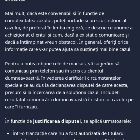
Mai mult, dacă este convenabil și în funcție de 
complexitatea cazului, puteți include și un scurt istoric al 
cazului, de preferat în limba engleză, ce descrie ce anume a 
achiziționat clientul și cum, dacă a existat o comunicare și 
dacă a întâmpinat vreun obstacol. În general, oferiți orice 
informație care v-ar putea ajuta să susțineți mai bine cazul.  
Pentru a putea obține cele de mai sus, vă sugerăm să 
comunicați prin telefon sau în scris cu clientul 
dumneavoastră, în vederea clarificării circumstanțelor 
speciale ce au dus la declanșarea disputei de către acesta, 
precum și la încercarea de a soluționa cazul. Includeți 
rezultatul comunicării dumneavoastră în istoricul cazului pe 
care îl furnizați.  
În funcție de 
justificarea disputei
, se aplică următoarele:  
Într-o tranzacție care nu a fost autorizată de titularul 