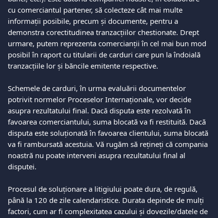
cu comerciantul partener, să colecteze cât mai multe 
informații posibile, precum și documente, pentru a 
demonstra corectitudinea tranzacțiilor chestionate. Drept 
urmare, putem reprezenta comercianții în cel mai bun mod 
posibil în raport cu titularii de carduri care pun la îndoială 
tranzacțiile lor și băncile emitente respective.   
Schemele de carduri, în urma evaluării documentelor 
potrivit normelor Proceselor Internaționale, vor decide 
asupra rezultatului final. Dacă disputa este rezolvată în 
favoarea comerciantului, suma blocată va fi restituită. Dacă 
disputa este soluționată în favoarea clientului, suma blocată 
va fi rambursată acestuia. Vă rugăm să rețineți că compania 
noastră nu poate interveni asupra rezultatului final al 
disputei.  
Procesul de soluționare a litigiului poate dura, de regulă, 
până la 120 de zile calendaristice. Durata depinde de mulți 
factori, cum ar fi complexitatea cazului și dovezile/datele de 