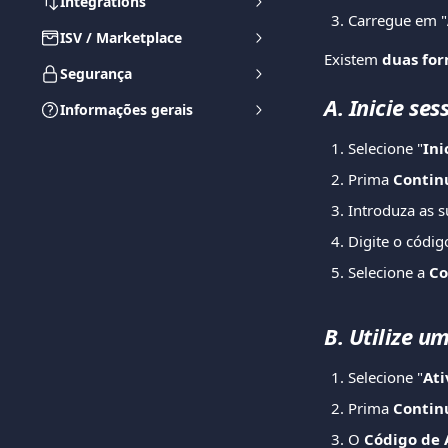
Integrations
Carregue em "
ISV / Marketplace
Existem 
duas fo
Segurança
A. Inicie se
Informações gerais
Selecione "
Ini
Prima 
Contin
Introduza as s
Digite o códig
Selecione a
 C
B. Utilize u
Selecione "
Ati
Prima 
Contin
O 
Código de 