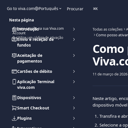
Ir para conteúdo principal
Go to viva.com
Português
Procurar
⌘
K
Nesta página
A. Inicie sessão na sua Viva.com
Introdução
Todas as coleções
A
Account
Como posso ativar
B. Utilize um código de ativação
Envio e receção de
Como p
fundos
Aceitação de
Viva.c
pagamentos
Cartões de débito
11 de março de 2026
Aplicação Terminal
viva.com
Dispositivos
Neste artigo, enc
dispositivo móvel
Smart Checkout
Transfira e abr
Plugins
Selecione a op