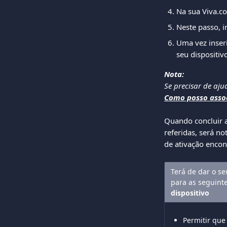
Na sua Viva.co
Neste passo, i
Uma vez inseri
seu dispositi
Nota:
Se precisar de aju
Como posso assoc
Quando concluir 
referidas, será n
de ativação encon
Terá de dar o s
para as seguinte
dispositivo
Permitir que