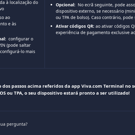
da à localização do 
Opcional:
  No ecrã seguinte, pode ass
vo
dispositivo externo, se necessário (mini
so ao 
ou TPA de bolso). Caso contrário, pode 
to e às 
Ativar códigos QR:
 ao ativar códigos 
experiência de pagamento exclusive ao
al: 
 configurar o 
IN (pode saltar 
 configurá-lo mais 
 dos passos acima referidos da app Viva.com Terminal no se
S ou TPA, o seu dispositivo estará pronto a ser utilizado!
sua pergunta?