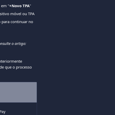
e em "
+Novo TPA
"
sitivo móvel ou TPA
 para continuar no 
onsulte o artigo: 
nteriormente 
 de que o processo 
 Pay