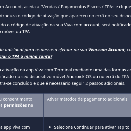
m Account, aceda a "Vendas / Pagamentos Físicos / TPAs e cliqu
ntroduza o código de ativação que apareceu no ecrã do seu dispo
do o código de ativação na sua Viva.com account, será notificado
vo móvel ou TPA
da adicional para os passos a efetuar na sua 
Viva.com Account
, c
iar o TPA à minha conta?
a ativação da app Viva.com Terminal mediante uma das formas a
otificado no seu dispositivo móvel Android/iOS ou no ecrã do TPA
tra-se concluído e que é necessário seguir 2 passos adicionais.
eu consentimento 
Ativar métodos de pagamento adicionais
s 
permissões no 
 a app Viva.com 
Selecione Continuar para ativar Tap to