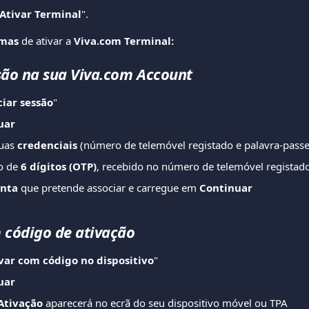
Ativar Terminal
".
rmas
 de ativar a 
Viva.com Terminal:
ssão na sua Viva.com Account
ciar sessão
"
uar
uas 
credenciais
 (número de telemóvel registado e palavra-passe
o de 
6 dígitos (OTP)
, recebido no número de telemóvel registad
onta
 que pretende associar e carregue em 
Continuar
m código de ativação
var com código no dispositivo
"
uar
Ativação 
aparecerá no ecrã do seu dispositivo móvel ou TPA