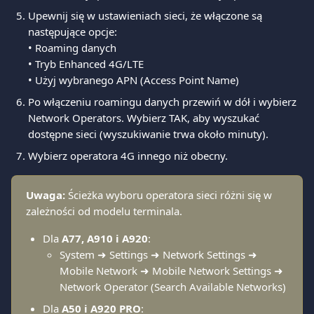
Upewnij się w ustawieniach sieci, że włączone są 
następujące opcje:
• Roaming danych
• Tryb Enhanced 4G/LTE
• Użyj wybranego APN (Access Point Name)
Po włączeniu roamingu danych przewiń w dół i wybierz 
Network Operators. Wybierz TAK, aby wyszukać 
dostępne sieci (wyszukiwanie trwa około minuty).
Wybierz operatora 4G innego niż obecny.
Uwaga:
 Ścieżka wyboru operatora sieci różni się w 
zależności od modelu terminala.
Dla 
A77, A910 i A920
:
System ➜ Settings ➜ Network Settings ➜ 
Mobile Network ➜ Mobile Network Settings ➜ 
Network Operator (Search Available Networks)
Dla 
A50 i A920 PRO
: