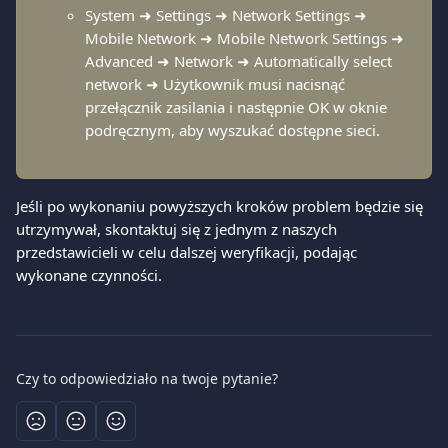
System ➜ Settings ➜ Network Settings ➜ 
Mobile Network ➜ Mobile Network Settings ➜ 
Advanced ➜ Network ➜ Automatically select 
network ➜ Użytkownik musi nacisnąć 
przełącznik zasilania i następnie OK w oknie 
podręcznym, aby wyszukać dostępne sieci.
Jeśli po wykonaniu powyższych kroków problem będzie się 
utrzymywał, skontaktuj się z jednym z naszych 
przedstawicieli w celu dalszej weryfikacji, podając 
wykonane czynności.
Czy to odpowiedziało na twoje pytanie?