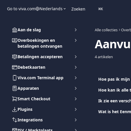
Naar de hoofdinhoud
Go to viva.com
Nederlands
Zoeken
⌘
K
Aan de slag
Alle collecties
Overb
Aanvul
Overboekingen en
betalingen ontvangen
Betalingen accepteren
4 artikelen
Debetkaarten
Viva.com Terminal app
Hoe pas ik mijn
Apparaten
Hoe kan ik alle 
Smart Checkout
Ik zie een versc
Plugins
Wat is het Eenm
Integrations
ISV / Marktplaats