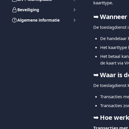
kaarttype.
Beveiliging
➥ 
Wanneer i
Algemene informatie
De toeslagdienst 
De handelaar h
Het kaarttype
Het betaal kan
de kaart via V
➥ 
Waar is d
De toeslagdienst 
Transacties me
Transacties z
➥ 
Hoe werk
Transacties met