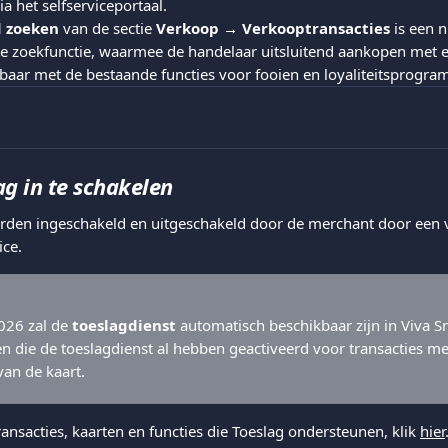
ia het selfserviceportaal.
d zoeken
 van de sectie 
Verkoop → Verkooptransacties
 is een 
 zoekfunctie, waarmee de handelaar uitsluitend aankopen met e
kbaar met de bestaande functies voor fooien en loyaliteitsprogra
ag in te schakelen
rden ingeschakeld en uitgeschakeld door de merchant door een v
ice.
26 zal de 
toeslagdienst
 automatisch beschikbaar zijn in Viva 
n die de toeslagdienst al hebben geactiveerd voor transacties met
an de kaart.
ransacties, kaarten en functies die Toeslag ondersteunen, klik 
hier