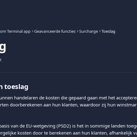
com Terminal app
Geavanceerde functies
Surcharge
Toeslag
g
t
n toeslag
unnen handelaren de kosten die gepaard gaan met het accepteren
arten doorberekenen aan hun klanten, waardoor zij hun winstma
basis van de EU-wetgeving (PSD2) is het in sommige landen toeg
gelijke kosten door te berekenen aan hun klanten, afhankelijk v