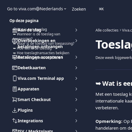
Naar de hoofdinhoud
Go to viva.com
Nederlands
Zoeken
⌘
K
Op deze pagina
➥ Wat is een toeslag
Aan de slag
Alle collecties
Viva.
➥ Wanneer is de toeslag van
Toesla
toepassing?
Overboekingen en
➥ Waar is de toeslag van toepassing?
betalingen ontvangen
➥ Hoe werkt de toeslag
➥ Hoe toeslagtransacties bekijken
Betalingen accepteren
Deze week bijgewerk
➥ Hoe Toeslag in te schakelen
Debetkaarten
Viva.com Terminal app
➥ 
Wat is ee
Apparaten
Met een toeslag k
Smart Checkout
internationale ka
verbeteren.
Plugins
Integrations
Opmerking:
 Op 
handelaren om der
ISV / Marktplaats