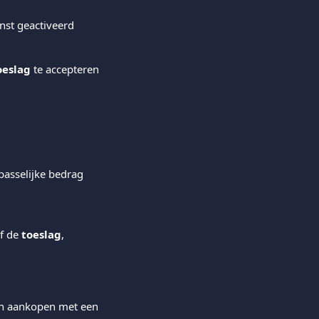
nst geactiveerd
oeslag
 te accepteren 
passelijke bedrag 
f de 
toeslag
, 
en aankopen met een 