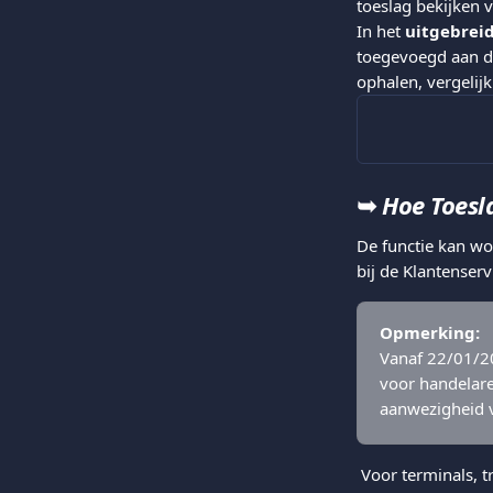
toeslag bekijken v
In het 
uitgebrei
toegevoegd aan de
ophalen, vergelij
➥ 
Hoe Toesl
De functie kan wo
bij de Klantenserv
Opmerking:
Vanaf 22/01/20
voor handelare
aanwezigheid v
 Voor terminals, t