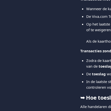
Wanneer de kaa
De Viva.com T
Op het laatste
of te weigeren
Als de kaartho
Transacties zon
Zodra de kaart
van de 
toesla
De 
toeslag
 w
In de laatste 
controleren vo
➥ 
Hoe toesl
Alle handelaren d