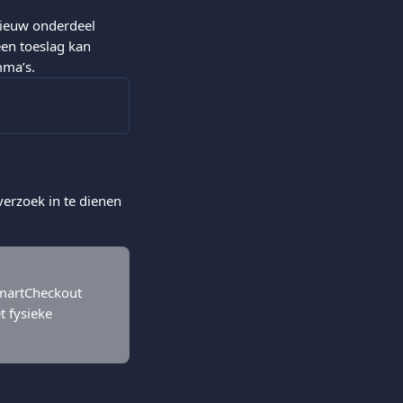
nieuw onderdeel 
en toeslag kan 
mma’s.
erzoek in te dienen 
SmartCheckout 
 fysieke 
.