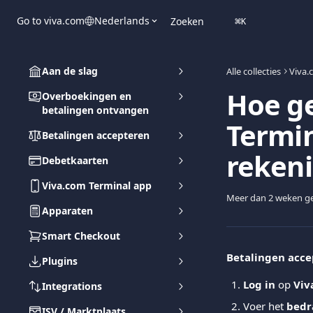
Naar de hoofdinhoud
Go to viva.com
Nederlands
Zoeken
⌘
K
Aan de slag
Alle collecties
Viva.
Hoe ge
Overboekingen en
betalingen ontvangen
Termin
Betalingen accepteren
rekeni
Debetkaarten
Viva.com Terminal app
Meer dan 2 weken ge
Apparaten
Smart Checkout
Betalingen acce
Plugins
Log in
 op 
Viv
Integrations
Voer het 
bedr
ISV / Marktplaats