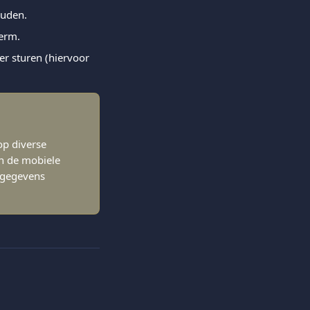
ouden.
herm.
r sturen (hiervoor 
op diverse 
n de mobiele 
tgegevens 