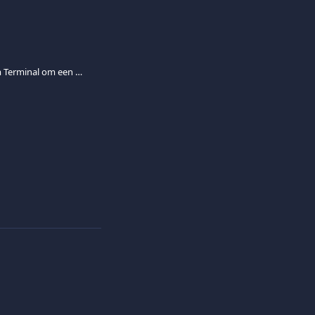
Hoe gebruik ik de Viva.com Terminal om een kaart in rekening te brengen?