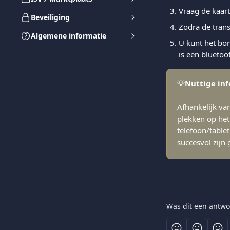
Vraag de kaar
Beveiliging
Zodra de trans
Algemene informatie
U kunt het bon
is een bluetoo
💡
Nuttige in
Afhankelijk va
plekken op het
telefoon/table
succesvol zijn 
Was dit een antwo