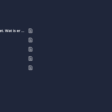
Ik probeer een transactie uit te voeren via de viva.com terminal, maar dit lukt niet. Wat is er mis?