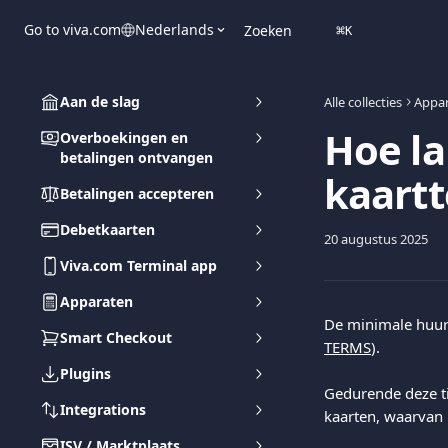
Naar de hoofdinhoud
Go to viva.com
Nederlands
Zoeken
⌘
K
Aan de slag
Alle collecties
Appa
Hoe la
Overboekingen en
betalingen ontvangen
kaartt
Betalingen accepteren
Debetkaarten
20 augustus 2025
Viva.com Terminal app
Apparaten
De minimale huurp
Smart Checkout
TERMS
).
Plugins
Gedurende deze t
Integrations
kaarten, waarvan 
ISV / Marktplaats