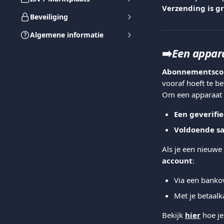
Verzending is gr
Beveiliging
Algemene informatie
➡️
Een appar
Abonnementsco
vooraf hoeft te be
Om een apparaat t
Een geverifi
Voldoende sa
Als je een nieuwe 
account
:
Via een banko
Met je betaalk
Bekijk 
hier
 hoe j