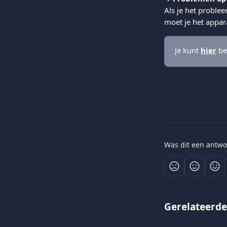
Als je het proble
moet je het appar
Je kunt 
hier
 be
Was dit een antwo
Gerelateerde