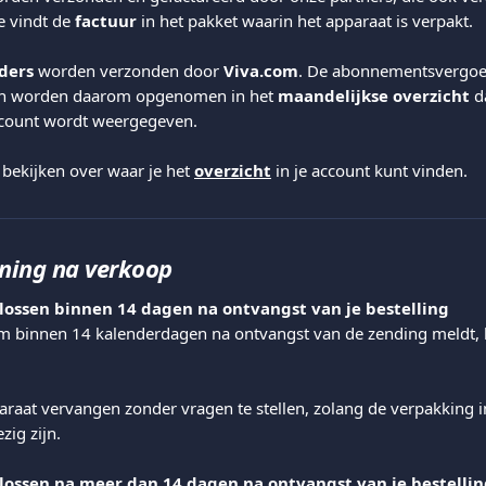
Je vindt de 
factuur
 in het pakket waarin het apparaat is verpakt.
ders
 worden verzonden door 
Viva.com
. De abonnementsvergoed
en worden daarom opgenomen in het 
maandelijkse overzicht
 d
ccount wordt weergegeven.
s bekijken over waar je het 
overzicht
 in je account kunt vinden.
ning na verkoop
ossen binnen 14 dagen na ontvangst van je bestelling
em binnen 14 kalenderdagen na ontvangst van de zending meldt, k
raat vervangen zonder vragen te stellen, zolang de verpakking int
ig zijn.
ossen na meer dan 14 dagen na ontvangst van je bestellin