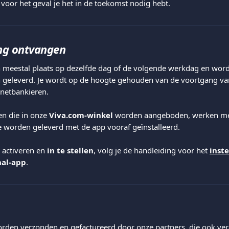
voor het geval je het in de toekomst nodig hebt.
ing ontvangen
 meestal plaats op dezelfde dag of de volgende werkdag en wor
geleverd. Je wordt op de hoogte gehouden van de voortgang van j
ernetbankieren.
en die in onze 
Viva.com-winkel
 worden aangeboden, werken me
e worden geleverd met de app vooraf geïnstalleerd.
 activeren en 
in te stellen
, volg je de handleiding voor het 
inst
nal-app
.
den verzonden en gefactureerd door onze partners, die ook vera