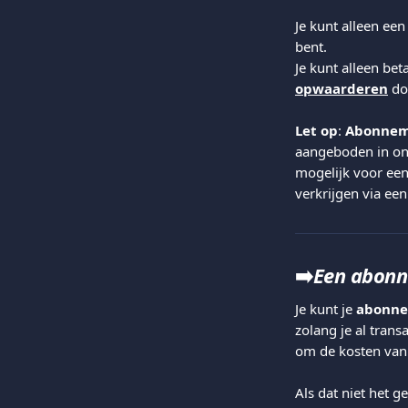
Je kunt alleen een
bent.
Je kunt alleen bet
opwaarderen
 do
Let op
: 
Abonnem
aangeboden in on
mogelijk voor een
verkrijgen via een
➡️
Een abonn
Je kunt je 
abonne
zolang je al tran
om de kosten van 
Als dat niet het g