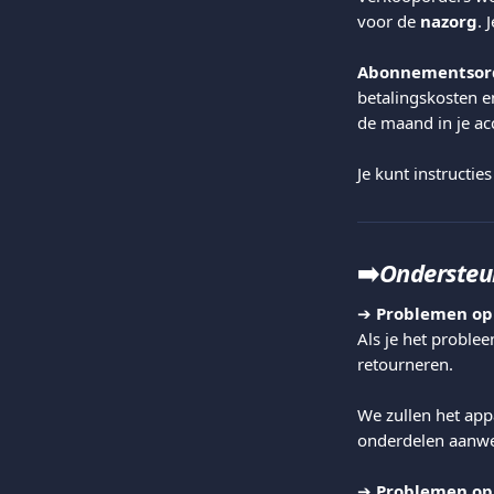
voor de 
nazorg
. 
Abonnementsor
betalingskosten 
de maand in je a
Je kunt instructie
➡️
Ondersteu
➔ 
Problemen opl
Als je het proble
retourneren.
We zullen het appa
onderdelen aanwez
➔ 
Problemen opl