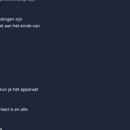
ingen zijn 
at aan het einde van 
un je het apparaat 
act is en alle 
g