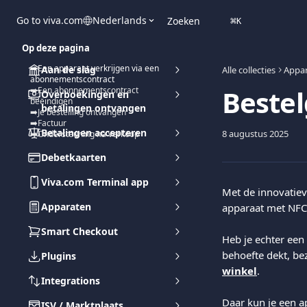
Naar de hoofdinhoud
Go to viva.com
Nederlands
Zoeken
⌘
K
Op deze pagina
➡️Een apparaat verkrijgen via een
Aan de slag
Alle collecties
Appa
abonnementscontract
Bestel
➡️Een abonnementscontract
Overboekingen en
beëindigen
betalingen ontvangen
➡️Je bestelling ontvangen
➡️Factuur
Betalingen accepteren
8 augustus 2025
➡️Ondersteuning na verkoop
Debetkaarten
Viva.com Terminal app
Met de innovatiev
Apparaten
apparaat met NFC 
Smart Checkout
Heb je echter een 
behoefte dekt, be
Plugins
winkel
.
Integrations
Daar kun je een a
ISV / Marktplaats