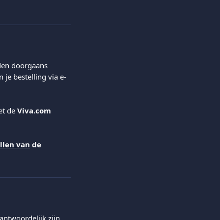
den doorgaans 
e bestelling via e-
t de 
Viva.com 
ellen van
 de 
ntwoordelijk zijn 