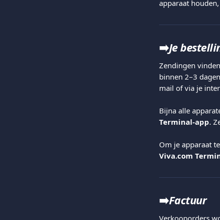
apparaat houden, 
➡️
Je bestell
Zendingen vinden
binnen 2–3 dagen 
mail of via je int
Bijna alle apparat
Terminal-app
. Z
Om je apparaat te
Viva.com Termi
➡️
Factuur
Verkooporders wor