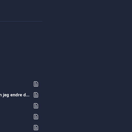
Jeg har ikke lenger tilgang til det registrerte telefonnummeret mitt. Hvordan kan jeg endre det?