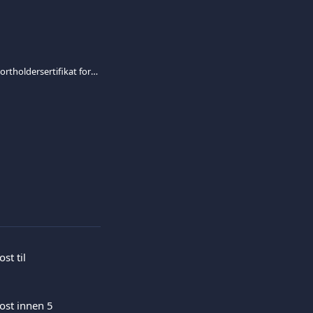
Hvordan kan jeg få et kortholdersertifikat for kortet mitt?
st til 
ost innen 5 