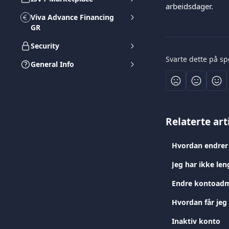
arbeidsdager.
Viva Advance Financing
GR
Security
Svarte dette på s
General Info
Relaterte art
Hvordan endrer 
Endre kontoadm
Hvordan får jeg
Inaktiv konto