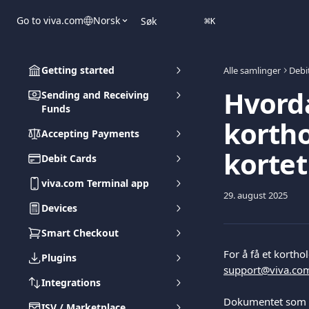
Gå til hovedinnhold
Go to viva.com
Norsk
Søk
⌘
K
Getting started
Alle samlinger
Debi
Hvorda
Sending and Receiving
Funds
kortho
Accepting Payments
kortet
Debit Cards
viva.com Terminal app
29. august 2025
Devices
Smart Checkout
For å få et korthol
Plugins
support@viva.co
Integrations
Dokumentet som bek
ISV / Marketplace