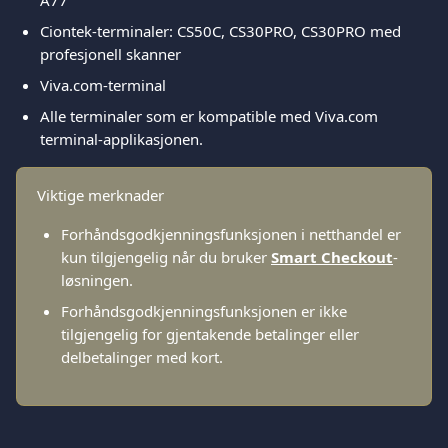
A77
Ciontek-terminaler: CS50C, CS30PRO, CS30PRO med 
profesjonell skanner
Viva.com-terminal
Alle terminaler som er kompatible med Viva.com 
terminal-applikasjonen.
Viktige merknader
Forhåndsgodkjenningsfunksjonen i netthandel er 
kun tilgjengelig når du bruker 
Smart Checkout
-
løsningen.
Forhåndsgodkjenningsfunksjonen er ikke 
tilgjengelig for gjentakende betalinger eller 
delbetalinger med kort.