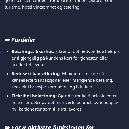
tjenester. Den er ideell for bedrifter innen sektorer som 
turisme, hotellvirksomhet og catering.
➽ 
Fordeler
Betalingssikkerhet:
 Sikrer at det nødvendige beløpet 
er tilgjengelig på kundens kort før tjenesten eller 
produktet leveres.
Redusert kansellering:
 Minimerer risikoen for 
kansellerte transaksjoner eller manglende betaling, 
spesielt i bransjer som hotell og bilutleie.
Fleksibel belastning:
 Gjør det mulig å belaste enten 
hele eller deler av det reserverte beløpet, avhengig av 
hvilke tjenester som til slutt leveres.
➽ 
For å aktivere funksjonen for 