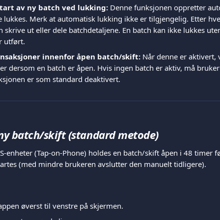
tart av ny batch ved lukking:
 Denne funksjonen oppretter aut
e lukkes. Merk at automatisk lukking ikke er tilgjengelig. Etter hv
 skrive ut eller dele batchdetaljene. En batch kan ikke lukkes uten
 utført.
ansaksjoner innenfor åpen batch/skift:
 Når denne er aktivert, 
er dersom en batch er åpen. Hvis ingen batch er aktiv, må bruker
ksjonen er som standard deaktivert.
ny batch/skift (standard metode)
S-enheter (Tap-on-Phone) holdes en batch/skift åpen i 48 timer f
tartes (med mindre brukeren avslutter den manuelt tidligere).
appen øverst til venstre på skjermen.