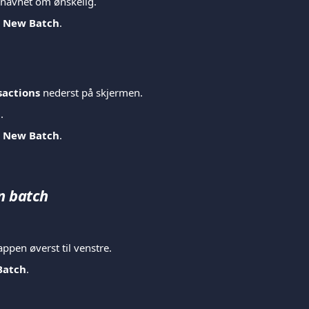
-navnet om ønskelig.
t New Batch
.
sactions
 nederst på skjermen.
h
.
t New Batch
.
n batch
appen øverst til venstre.
Batch
.