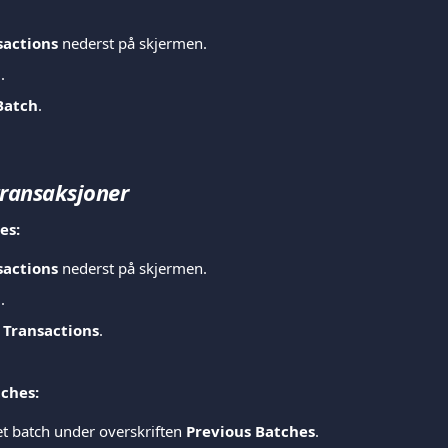
sactions
 nederst på skjermen.
h
.
Batch
.
transaksjoner
es:
sactions
 nederst på skjermen.
h
.
 Transactions
.
tches:
t batch under overskriften 
Previous Batches
.