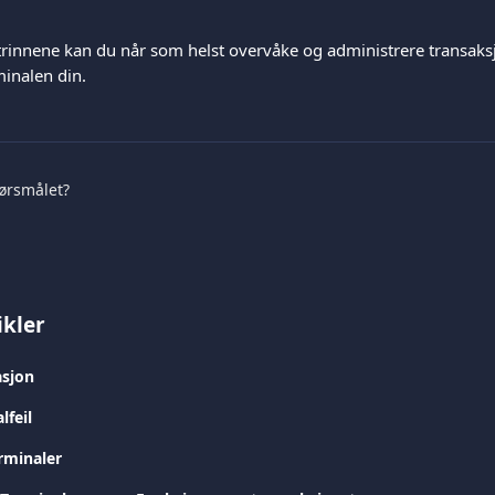
 trinnene kan du når som helst overvåke og administrere transak
minalen din.
pørsmålet?
ikler
asjon
lfeil
erminaler