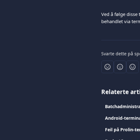
Ved å følge disse
behandlet via ter
Svarte dette på s
Relaterte art
Batchadministr
Android-termina
Feil på Prolin-t