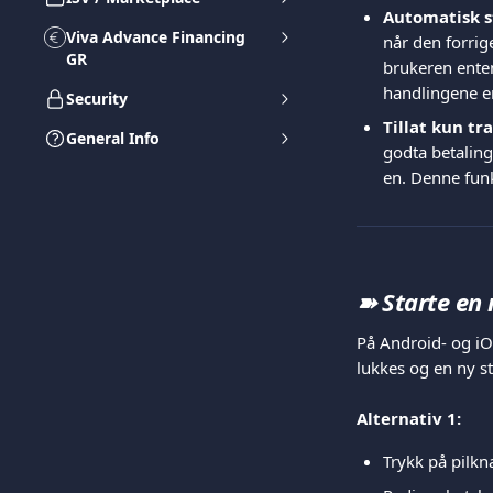
Automatisk s
Viva Advance Financing
når den forrig
GR
brukeren enten
handlingene er
Security
Tillat kun tr
General Info
godta betaling
en. Denne fun
➽ Starte en 
På Android- og iO
lukkes og en ny s
Alternativ 1:
Trykk på pilkn