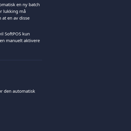
omatisk en ny batch 
er lukking må 
 at en av disse 
vil SoftPOS kun 
en manuelt aktivere 
ør den automatisk 