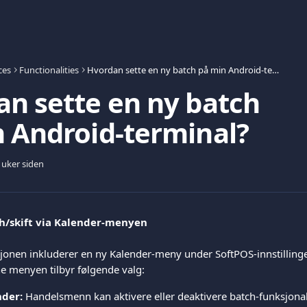
ces
Functionalities
Hvordan sette en ny batch på min Android-terminal?
n sette en ny batch
 Android-terminal?
 uker siden
ch/skift via Kalender-menyen
jonen inkluderer en ny Kalender-meny under SoftPOS-innstillinge
e menyen tilbyr følgende valg:
nder:
 Handelsmenn kan aktivere eller deaktivere batch-funksjonali