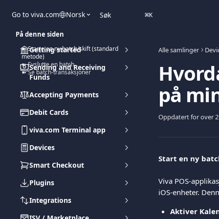
Gå til hovedinnhold
Go to viva.com
Norsk
Søk
⌘
K
På denne siden
➽ Starte en ny batch/skift (standard
Getting started
Alle samlinger
Devi
metode)
Hvorda
➽ Evslutte en batch
Sending and Receiving
➽ Se batch-transaksjoner
Funds
på min
Accepting Payments
Debit Cards
Oppdatert for over 2
viva.com Terminal app
Devices
Start en ny bat
Smart Checkout
Viva POS-applikas
Plugins
iOS-enheter. Denn
Integrations
Aktiver Kale
ISV / Marketplace