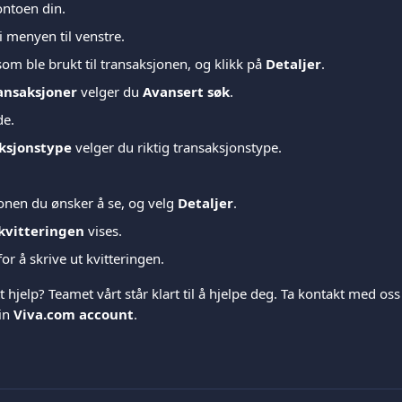
ontoen din.
 i menyen til venstre.
om ble brukt til transaksjonen, og klikk på 
Detaljer
.
ansaksjoner
 velger du 
Avansert søk
.
de.
ksjonstype
 velger du riktig transaksjonstype.
onen du ønsker å se, og velg 
Detaljer
.
kvitteringen
 vises.
for å skrive ut kvitteringen.
t hjelp? Teamet vårt står klart til å hjelpe deg. Ta kontakt med oss 
in 
Viva.com account
.