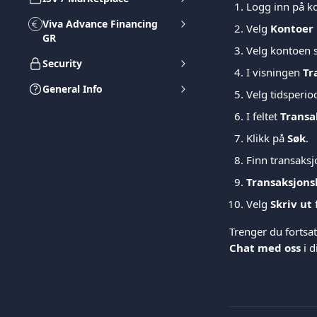
Logg inn på k
Viva Advance Financing
Velg 
Kontoer
GR
Velg kontoen s
Security
I visningen 
Tr
General Info
Velg tidsperio
I feltet 
Transa
Klikk på 
Søk
.
Finn transaksj
Transaksjons
Velg 
Skriv ut
 
Trenger du fortsat
Chat med oss
 i d