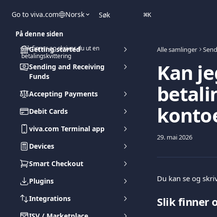
Gå til hovedinnhold
Go to viva.com
Norsk
Søk
⌘
K
På denne siden
Slik finner og skriver du ut en
Getting started
Alle samlinger
Send
betalingskvittering
Kan je
Sending and Receiving
Funds
betali
Accepting Payments
konto
Debit Cards
viva.com Terminal app
29. mai 2026
Devices
Smart Checkout
Du kan se og skriv
Plugins
Integrations
Slik finner 
ISV / Marketplace