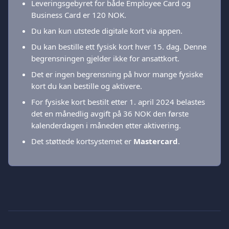
Leveringsgebyret for både Employee Card og 
Business Card er 120 NOK.
Du kan kun utstede digitale kort via appen.
Du kan bestille ett fysisk kort hver 15. dag. Denne 
begrensningen gjelder ikke for ansattkort.
Det er ingen begrensning på hvor mange fysiske 
kort du kan bestille og aktivere.
For fysiske kort bestilt etter 1. april 2024 belastes 
det en månedlig avgift på 36 NOK den første 
kalenderdagen i måneden etter aktivering.
Det støttede kortsystemet er 
Mastercard
.