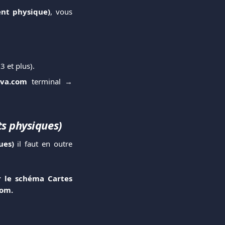
nt physique)
, vous
3 et plus).
iva.com
terminal →
s physiques)
ques)
il faut en outre
r le schéma Cartes
com.