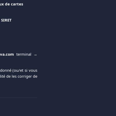
ux de cartes
o
SIRET
iva.com
terminal →
T donné (ou/et si vous
ité de les corriger de