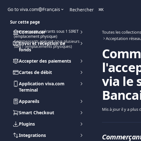
Passer au contenu principal
Go to viva.com
Français
Rechercher
⌘
K
Sur cette page
Commerçants opérants sous 1 SIRET
Commencer
Toutes les collection
(emplacement physique)
Acceptation résea
Commerçants opérant sous plusieurs
Envoi et réception de
SIRET (emplacements physiques)
Comme
fonds
Accepter des paiements
l'acce
Cartes de débit
via le
Application viva.com
Bancai
Terminal
Appareils
Mis à jour il y a plus
Smart Checkout
Plugins
Commerçants
Integrations