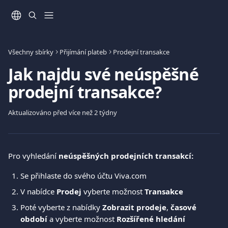
Přeskočit na hlavní obsah
Všechny sbírky
Přijímání plateb
Prodejní transakce
Jak najdu své neúspěšné
prodejní transakce?
Aktualizováno před více než 2 týdny
Pro vyhledání 
neúspěšných prodejních transakcí:
Se přihlaste do svého účtu Viva.com
V nabídce 
Prodej
 vyberte možnost 
Transakce
Poté vyberte z nabídky 
Zobrazit prodeje
, 
časové 
období
 a vyberte možnost 
Rozšířené hledání