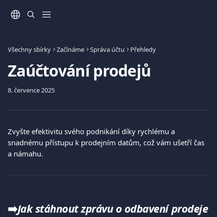
Přeskočit na hlavní obsah
Všechny sbírky
Začínáme
Správa účtu
Přehledy
Zaúčtování prodejů
8. července 2025
​Zvyšte efektivitu svého podnikání díky rychlému a 
snadnému přístupu k prodejním datům, což vám ušetří čas 
a námahu.
➡️
Jak stáhnout zprávu o odbavení prodeje