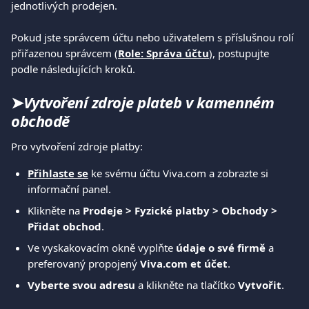
jednotlivých prodejen.
Pokud jste správcem účtu nebo uživatelem s příslušnou rolí 
přiřazenou správcem (
Role: Správa účtu
), postupujte 
podle následujících kroků.
➤
Vytvoření zdroje plateb v kamenném 
obchodě
Pro vytvoření zdroje platby:  
Přihlaste se
ke svému účtu Viva.com a zobrazte si 
informační panel.  
Klikněte na 
Prodeje > Fyzické platby > Obchody > 
Přidat obchod
.
Ve vyskakovacím okně vyplňte 
údaje o své firmě
 a 
preferovaný propojený
 Viva.com
et účet
. 
Vyberte svou adresu 
a klikněte na tlačítko
 Vytvořit
.  