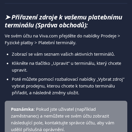
➤ Přiřazení zdroje k vašemu platebnímu 
terminálu (Správa obchodů):
Ve svém účtu na Viva.com přejděte do nabídky Prodeje > 
Fyzické platby > Platební terminály.
Zobrazí se vám seznam vašich aktivních terminálů.
Klikněte na tlačítko „Upravit“ u terminálu, který chcete 
upravit.
Poté můžete pomocí rozbalovací nabídky „Vybrat zdroj“ 
vybrat prodejnu, kterou chcete k tomuto terminálu 
přiřadit, a následně změny uložit.
Poznámka
: Pokud jste uživatel (například 
zaměstnanec) a nemůžete ve svém účtu zobrazit 
následující pole, kontaktujte správce účtu, aby vám 
udělil příslušná oprávnění.