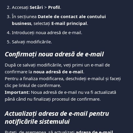
Accesați 
Setări
 > 
Profil
.
În secțiunea 
Datele de contact ale contului 
business
, selectați 
E-mail principal
.
Introduceți noua adresă de e-mail.
Salvați modificările.
Confirmați noua adresă de e-mail
După ce salvați modificările, veți primi un e-mail de 
confirmare la 
noua adresă de e-mail
.
Pentru a finaliza modificarea, deschideți e-mailul și faceți 
clic pe linkul de confirmare.
Important:
 Noua adresă de e-mail nu va fi actualizată 
până când nu finalizați procesul de confirmare.
Actualizați adresa de e-mail pentru 
notificările sistemului
Puteți, de asemenea, să actualizați 
adresa de e-mail 