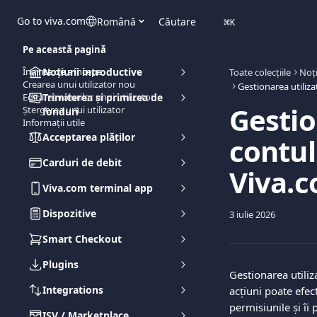
Direct la conținutul principal
Go to viva.com
Română
Căutare
⌘
K
Pe această pagină
Înainte de a începe
Noțiuni introductive
Toate colecțiile
Noți
Crearea unui utilizator nou
Editarea rolurilor unui utilizator
Trimiterea și primirea de
Gestio
Ștergerea unui utilizator
fonduri
Informații utile
Acceptarea plăților
contul
Carduri de debit
Viva.
Viva.com terminal app
Dispozitive
3 iulie 2026
Smart Checkout
Plugins
Gestionarea utiliz
Integrations
acțiuni poate efect
permisiunile și îi
ISV / Marketplace