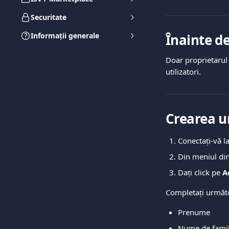
Securitate
Informații generale
Înainte de
Doar proprietarul a
utilizatori.
Crearea u
Conectați-vă l
Din meniul din 
Dați click pe 
A
Completați următo
Prenume
Nume de famil