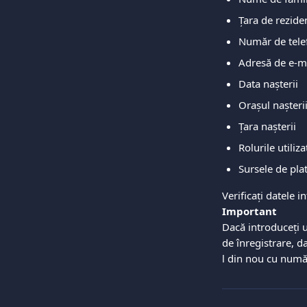
Țara de rezide
Număr de tele
Adresă de e-m
Data nașterii
Orașul nașteri
Țara nașterii
Rolurile utiliz
Sursele de plat
Verificați datele i
Important
Dacă introduceți u
de înregistrare, d
l din nou cu numă