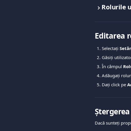
Rolurile u
Editarea r
Selectați 
Setăr
Găsiți utilizato
În câmpul 
Rol
Adăugați roluri
Dați click pe 
A
Ștergerea 
Dacă sunteți propri