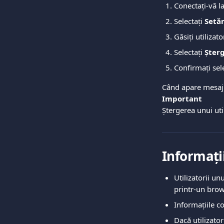
Conectați-vă l
Selectați 
Setăr
Găsiți utilizato
Selectați 
Șter
Confirmați sel
Când apare mesaj
Important
Ștergerea unui uti
Informații
Utilizatorii un
printr-un brow
Informațiile c
Dacă utilizator