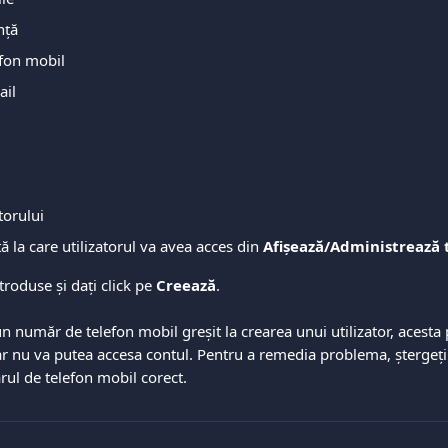
nță
fon mobil
ail
i
atorului
ă la care utilizatorul va avea acces din 
Afișează/Administrează t
ntroduse și dați click pe 
Creează
.
n număr de telefon mobil greșit la crearea unui utilizator, acesta 
ar nu va putea accesa contul. Pentru a remedia problema, ștergeți ut
rul de telefon mobil corect.