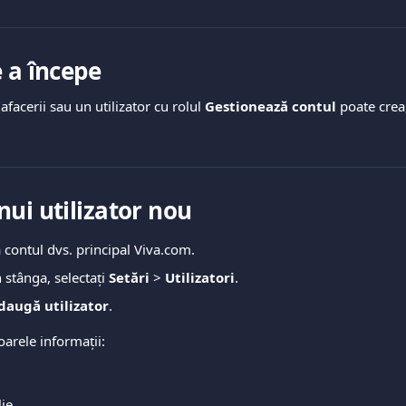
 a începe
facerii sau un utilizator cu rolul 
Gestionează contul
 poate crea
nui utilizator nou
a contul dvs. principal Viva.com.
stânga, selectați 
Setări
 > 
Utilizatori
.
daugă utilizator
.
arele informații:
ie