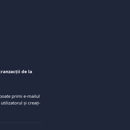
ranzacții de la
poate primi e-mailul 
ilizatorul și creați-