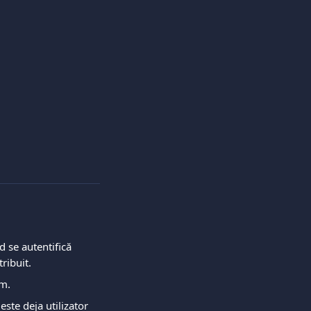
d se autentifică 
ribuit.
om.
ste deja utilizator 