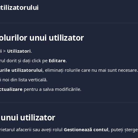
tilizatorului
olurilor unui utilizator
i
 > 
Utilizatori
.
rul dorit și dați click pe 
Editare
.
urile utilizatorului
, eliminați rolurile care nu mai sunt necesare.
 noi din lista verticală.
ctualizare
 pentru a salva modificările.
unui utilizator
etarul afacerii sau aveți rolul 
Gestionează contul
, puteți șterge 