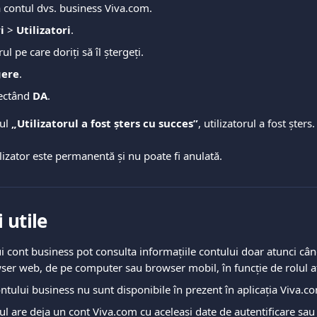
a contul dvs. business Viva.com.
i
 > 
Utilizatori
.
rul pe care doriți să îl ștergeți.
gere
.
ectând 
DA
.
ul 
„Utilizatorul a fost șters cu succes”
, utilizatorul a fost șters.
lizator este permanentă și nu poate fi anulată.
 utile
ui cont business pot consulta informațiile contului doar atunci cân
ser web, de pe computer sau browser mobil, în funcție de rolul at
ontului business nu sunt disponibile în prezent în aplicația Viva.c
ul are deja un cont Viva.com cu aceleași date de autentificare sau e