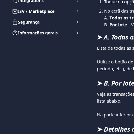
Integrations
Toque na opçã
No ecrã das tr
ISV / Marketplace
A. 
Todas as t
Segurança
B. 
Por lote
 - 
Informações gerais
➤ 
A. Todas 
Lista de todas as
​ 
Utilize o botão de
período, etc.), de
➤ 
B. Por lot
Veja as transaçõe
lista abaixo. 
​ 
Na parte inferior 
➤ 
Detalhes 