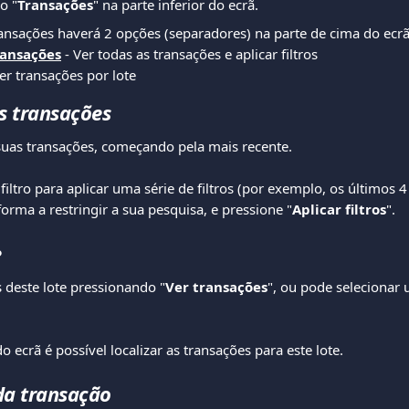
o "
Transações
" na parte inferior do ecrã. 
ansações haverá 2 opções (separadores) na parte de cima do ecrã
ransações
 - Ver todas as transações e aplicar filtros
Ver transações por lote
as transações
 suas transações, começando pela mais recente.
 filtro para aplicar uma série de filtros (por exemplo, os últimos 4
 forma a restringir a sua pesquisa, e pressione "
Aplicar filtros
". 
e
s deste lote pressionando "
Ver transações
", ou pode selecionar 
do ecrã é possível localizar as transações para este lote. 
da transação