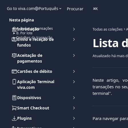
Ir para conteúdo principal
Go to viva.com
Português
Procurar
⌘
K
Nesta página
➤ A. Todas as transações
Introdução
Todas as coleções
A
➤ B. Por lote
Lista 
➤ Detalhes da transação
Envio e receção de
fundos
Aceitação de
Atualizado há mais 
pagamentos
Cartões de débito
Neste artigo, vo
Aplicação Terminal
transações no seu
viva.com
terminal".
Dispositivos
Smart Checkout
Plugins
Para navegar para