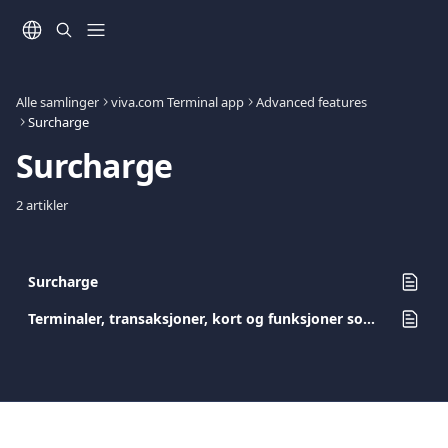
Gå til hovedinnhold
Alle samlinger
viva.com Terminal app
Advanced features
Surcharge
Surcharge
2 artikler
Surcharge
Terminaler, transaksjoner, kort og funksjoner som støtter tilleggsgebyr (Surcharge)