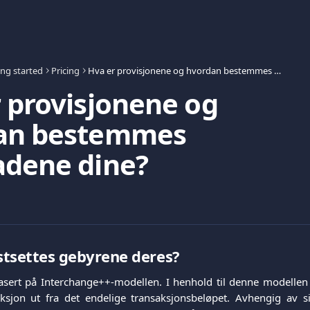
ing started
Pricing
Hva er provisjonene og hvordan bestemmes kostnadene dine?
 provisjonene og
an bestemmes
adene dine?
stsettes gebyrene deres?
basert på Interchange++-modellen. I henhold til denne modelle
aksjon ut fra det endelige transaksjonsbeløpet. Avhengig av s