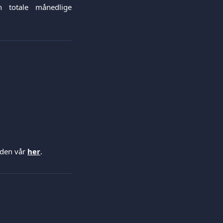
n totale månedlige
siden vår
her
.