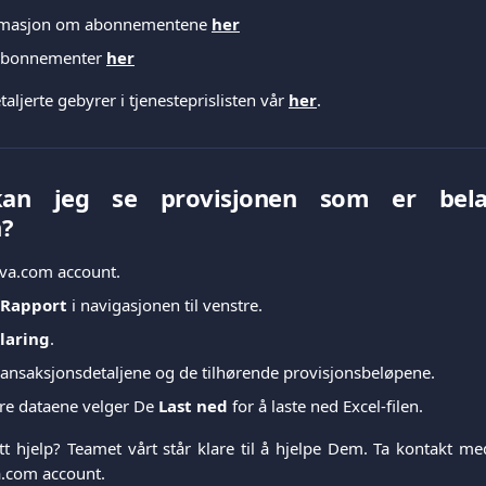
formasjon om abonnementene
her
 abonnementer
her
aljerte gebyrer i tjenesteprislisten vår
her
.
an jeg se provisjonen som er bela
n?
iva.com account.
Rapport
i navigasjonen til venstre.
laring
.
ansaksjonsdetaljene og de tilhørende provisjonsbeløpene.
ere dataene velger De
Last ned
for å laste ned Excel-filen.
tt hjelp? Teamet vårt står klare til å hjelpe Dem. Ta kontakt med
a.com account.