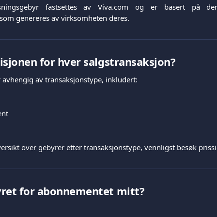
øsningsgebyr fastsettes av Viva.com og er basert på de
som genereres av virksomheten deres.
isjonen for hver salgstransaksjon?
 avhengig av transaksjonstype, inkludert:
ent
versikt over gebyrer etter transaksjonstype, vennligst besøk pris
yret for abonnementet mitt?