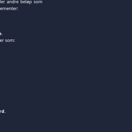
eller andre beløp som
lementer:
e
.
rer som:
rd
.