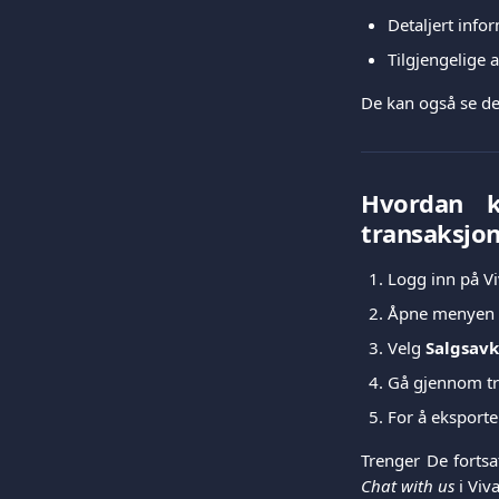
Detaljert in
Tilgjengelige
De kan også se det
Hvordan k
transaksjo
Logg inn på V
Åpne menyen
Velg
Salgsavk
Gå gjennom tr
For å eksport
Trenger De fortsa
Chat with us
i Viv