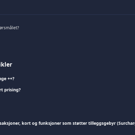
pørsmålet?
ikler
nge ++?
t prising?
saksjoner, kort og funksjoner som støtter tilleggsgebyr (Surchar