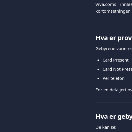
Viva.coms innl
kortomsetningen 
Hva er prov
Gebyrene varierer
Card Present
Card Not Pres
Per telefon
For en detaljert o
Hva er geb
De kan se: