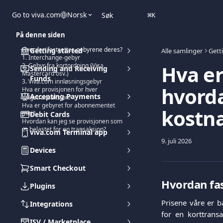
Gå til hovedinnhold
Go to viva.com
Norsk
Søk
⌘
K
På denne siden
Hvordan fastsettes gebyrene deres?
Getting started
Alle samlinger
Gett
1. Interchange-gebyr
Hva er
2. Gebyr fra kortordning (Visa,
Sending and Receiving
Mastercard osv.)
Funds
3. Viva.com innløsningsgebyr
hvord
Hva er provisjonen for hver
Accepting Payments
salgstransaksjon?
Hva er gebyret for abonnementet
kostn
mitt?
Debit Cards
Hvordan kan jeg se provisjonen som
er belastet for en transaksjon?
viva.com Terminal app
9. juli 2026
Devices
Smart Checkout
Hvordan fa
Plugins
Prisene våre er 
Integrations
for en korttrans
ISV / Marketplace