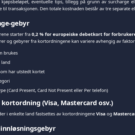
 kjøpsbeløpet, eventuelle tips, tillegg på grunn av surcharge 
e til transaksjonen. Den totale kostnaden består av tre separate e
nge-gebyr
ene starter fra
0,2 % for europeiske debetkort for forbruker
er og gebyrer fra kortordningene kan variere avhengig av fakto
m brukes
 land
som har utstedt kortet
egori
pe (Card Present, Card Not Present eller Per telefon)
a kortordning (
Visa
,
Mastercard
osv.)
er i enkelte land fastsettes av kortordningene
Visa
og
Masterca
 innløsningsgebyr