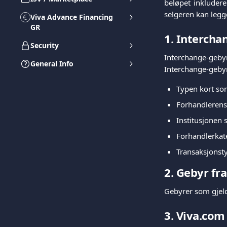
beløpet inkludere
selgeren kan legg
Viva Advance Financing
GR
1. Intercha
Security
Interchange-gebyr
General Info
Interchange-gebyr
Typen kort so
Forhandlerens
Institusjonen 
Forhandlerkat
Transaksjonsty
2. Gebyr fr
Gebyrer som gjeld
3. Viva.com