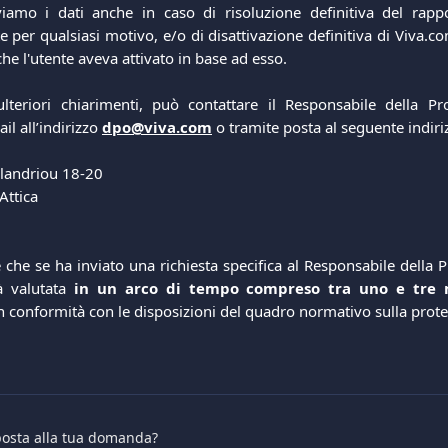
viamo i dati anche in caso di risoluzione definitiva del rappo
e per qualsiasi motivo, e/o di disattivazione definitiva di Viva.c
e l'utente aveva attivato in base ad esso.
ulteriori chiarimenti, può contattare il Responsabile della Pr
il all’indirizzo
dpo@viva.com
o tramite posta al seguente indiri
landriou 18-20  
Attica 
 che se ha inviato una richiesta specifica al Responsabile della P
rà valutata
in un arco di tempo compreso tra uno e tre m
in conformità con le disposizioni del quadro normativo sulla prote
sposta alla tua domanda?