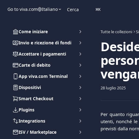
Vai al contenuto principale
Go to viva.com
Italiano
Cerca
⌘
K
Come iniziare
Tutte le collezioni
S
Deside
Invio e ricezione di fondi
Accettare i pagamenti
person
Carte di debito
vengan
App viva.com Terminal
Dispositivi
28 luglio 2025
Smart Checkout
Plugins
Per quanto riguard
Integrations
utenti, nonché le 
previsti dalla nor
ISV / Marketplace