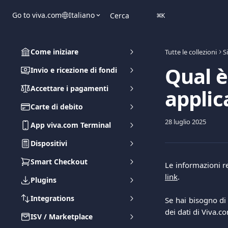
Vai al contenuto principale
Go to viva.com
Italiano
Cerca
⌘
K
Come iniziare
Tutte le collezioni
S
Qual è
Invio e ricezione di fondi
Accettare i pagamenti
applic
Carte di debito
28 luglio 2025
App viva.com Terminal
Dispositivi
Smart Checkout
Le informazioni re
link
.
Plugins
Integrations
Se hai bisogno di 
dei dati di Viva.c
ISV / Marketplace