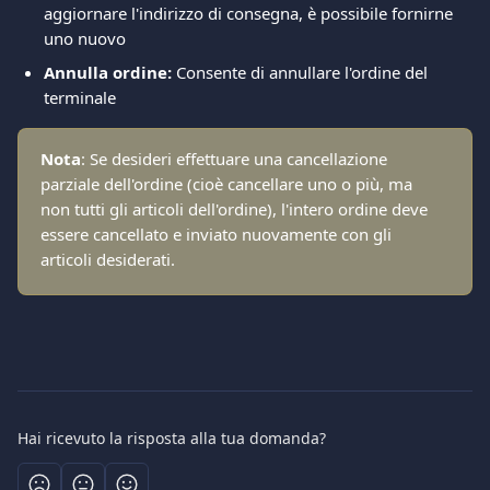
aggiornare l'indirizzo di consegna, è possibile fornirne 
uno nuovo
Annulla ordine:
 Consente di annullare l'ordine del 
terminale
Nota
: Se desideri effettuare una cancellazione 
parziale dell'ordine (cioè cancellare uno o più, ma 
non tutti gli articoli dell'ordine), l'intero ordine deve 
essere cancellato e inviato nuovamente con gli 
articoli desiderati.
Hai ricevuto la risposta alla tua domanda?