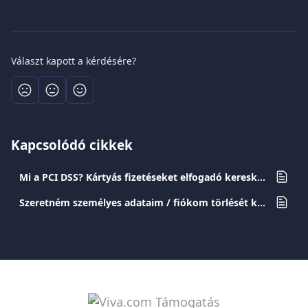
Választ kapott a kérdésére?
Kapcsolódó cikkek
Mi a PCI DSS? Kártyás fizetéseket elfogadó kereskedőként mik a kötelezettségeim?
Szeretném személyes adataim / fiókom törlését kérni