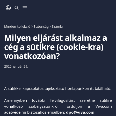
Ugrás a fő tartalomra
Minden kollekció
Biztonság
Számla
Milyen eljárást alkalmaz a
cég a sütikre (cookie-kra)
vonatkozóan?
2025. január 29.
A sütikkel kapcsolatos tájékoztató honlapunkon
itt
található.
Amennyiben további felvilágosítást szeretne sütikre
vonatkozó szabályzatunkról, forduljon a Viva.com
adatvédelmi biztosához emailben:
dpo@viva.com
.