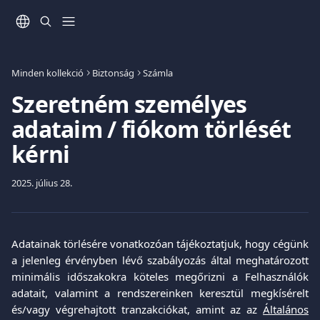
Ugrás a fő tartalomra
Minden kollekció
Biztonság
Számla
Szeretném személyes
adataim / fiókom törlését
kérni
2025. július 28.
Adatainak törlésére vonatkozóan tájékoztatjuk, hogy cégünk
a jelenleg érvényben lévő szabályozás által meghatározott
minimális időszakokra köteles megőrizni a Felhasználók
adatait, valamint a rendszereinken keresztül megkísérelt
és/vagy végrehajtott tranzakciókat, amint az az
Általános