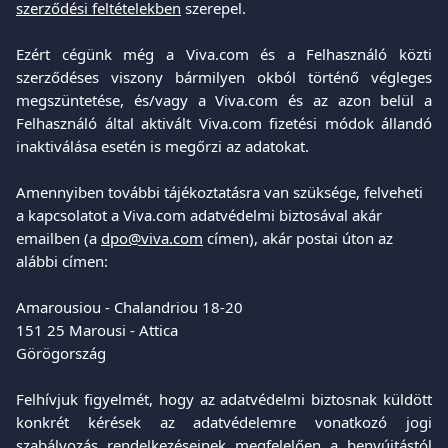
szerződési feltételekben
szerepel.
Ezért cégünk még a Viva.com és a Felhasználó közti
szerződéses viszony bármilyen okból történő végleges
megszüntetése, és/vagy a Viva.com és az azon belül a
Felhasználó által aktivált Viva.com fizetési módok állandó
inaktiválása esetén is megőrzi az adatokat.
Amennyiben további tájékoztatásra van szüksége, felveheti 
a kapcsolatot a Viva.com adatvédelmi biztosával akár 
emailben (a 
dpo@viva.com
 címen), akár postai úton az 
alábbi címen:
Amarousiou - Chalandriou 18-20
151 25 Marousi - Attica
Görögország
Felhívjuk figyelmét, hogy az adatvédelmi biztosnak küldött
konkrét kérések az adatvédelemre vonatkozó jogi
szabályozás rendelkezéseinek megfelelően a benyújtástól