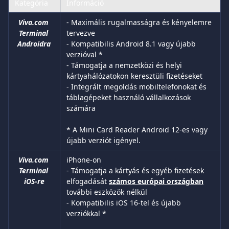
Kategória
Információ
Viva.com 
- Maximális rugalmasságra és kényelemre 
Terminal 
tervezve
Androidra 
- Kompatibilis Android 8.1 vagy újabb 
verzióval *
- Támogatja a nemzetközi és helyi 
kártyahálózatokon keresztüli fizetéseket
- Integrált megoldás mobiltelefonokat és 
táblagépeket használó vállalkozások 
számára
* A Mini Card Reader Android 12-es vagy 
újabb verziót igényel.
Viva.com 
iPhone-on
Terminal 
- Támogatja a kártyás és egyéb fizetések 
iOS-re
elfogadását 
számos európai országban
további eszközök nélkül
- Kompatibilis iOS 16-tel és újabb 
verziókkal *