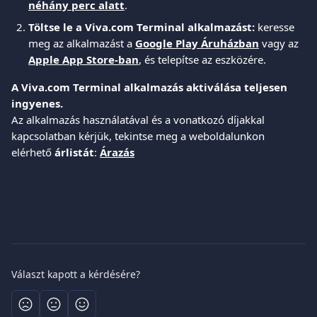
néhány perc alatt
. 
Töltse le a Viva.com Terminal alkalmazást:
 keresse 
meg az alkalmazást a 
Google Play Áruházban
 vagy az 
Apple App Store-ban
, és telepítse az eszközére.
A Viva.com Terminal alkalmazás aktiválása teljesen 
ingyenes.
Az alkalmazás használatával és a vonatkozó díjakkal 
kapcsolatban kérjük, tekintse meg a weboldalunkon 
elérhető 
árlistát
: 
Árazás
Választ kapott a kérdésére?