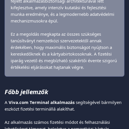
fejlett alkalmazásbiztonsági architektúrával lett 
kifejlesztve, amely intenzív kutatási és fejlesztési 
munka eredménye, és a legmodernebb adatvédelmi 
mechanizmusokra épül.
Ez a megoldás megkapta az összes szükséges 
tanúsítványt nemzetközi szervezetektől annak 
érdekében, hogy maximális biztonságot nyújtson a 
kereskedőknek és a kártyabirtokosoknak. A fizetési 
iparág vezető és megbízható szakértői évente szigorú 
értékelési eljárásokat hajtanak végre.
Főbb jellemzők
A 
Viva.com Terminal alkalmazás
 segítségével bármilyen 
eszközt fizetési terminállá alakíthat.
Az alkalmazás számos fizetési módot és felhasználási 
lehetőséget támogat, beleértve a nemzetközi kártyás 