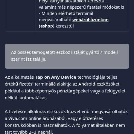
helyi kártyahálózatokon keresztül, 
valamint más népszerű fizetési módokat is
- Minden elérhető terminál 
megvásárolható 
webáruházunkon
(eshop)
 keresztül
Az összes támogatott eszköz listáját gyártó / modell 
szerint 
itt
 találja.
Az alkalmazás 
Tap on Any Device
 technológiája teljes 
értékű fizetési terminállá alakítja az Android-eszközöket, 
például a többképernyős pénztárgépeket vagy a felügyelet 
nélküli automatákat.
A fizetésre alkalmas eszközök közvetlenül megvásárolhatók 
a Viva.com online áruházából, vagy előfizetéses 
konstrukcióban is használhatók. A folyamat általában nem 
tart tovább 2–3 napnál.