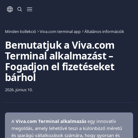
Ugrás a fő tartalomra
Minden kollekció
Viva.com terminal app
Általános információk
Bemutatjuk a Viva.com
Terminal alkalmazást –
Fogadjon el fizetéseket
bárhol
2026. június 10.
A 
Viva.com Terminal alkalmazás
 egy innovatív 
megoldás, amely lehetővé teszi a különböző méretű 
és iparágú vállalkozások számára, hogy gyorsan és 