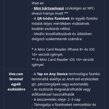
iPad-en
- 
Mini kártyaolvasó
 szükséges az NFC-
olvasó hiánya miatt **
- A 
QR-kódos fizetések
 és egyéb fizetési 
módok teljes mértékben működnek 
további eszközök nélkül
- Ideális kisvállalkozások és útközben 
dolgozó szakemberek számára
* A Mini Card Reader iPhone 8+ és iOS 
16+ verziót igényel.
** A Mini Card Reader iOS 16+ verziót 
igényel.
Viva.com 
- A 
Tap on Any Device
 technológia fizetési 
Terminal 
terminállá alakítja az Android-eszközöket 
egyéb 
(pl. pénztárgépek vagy automaták)
eszközökre
- Az eszközök megvásárolhatók vagy 
előfizetéssel használhatók
- A beüzemelés ideje: 2–3 nap
- Támogatja a fizetéseket nemzetközi és 