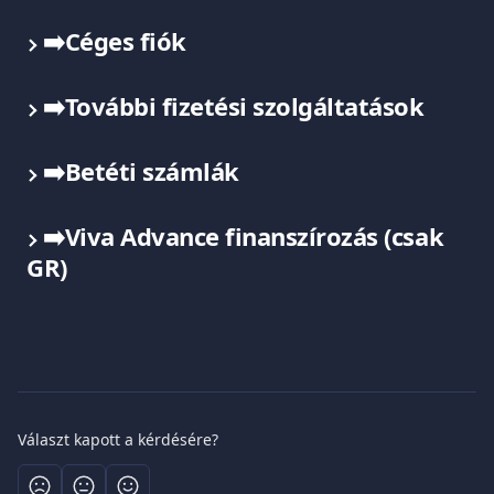
➡️Céges fiók
➡️További fizetési szolgáltatások
➡️Betéti számlák
➡️Viva Advance finanszírozás (csak 
GR)
Választ kapott a kérdésére?