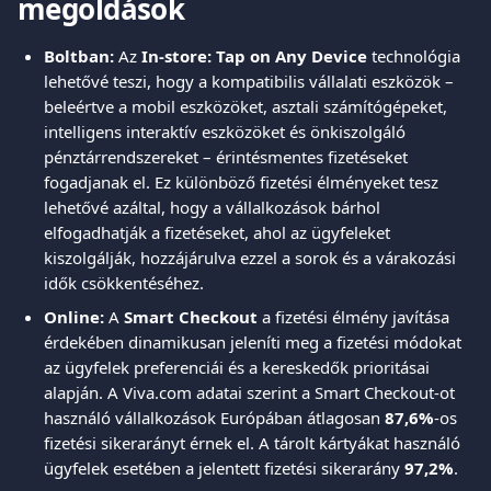
megoldások
Boltban:
 Az 
In-store: Tap on Any Device
 technológia 
lehetővé teszi, hogy a kompatibilis vállalati eszközök – 
beleértve a mobil eszközöket, asztali számítógépeket, 
intelligens interaktív eszközöket és önkiszolgáló 
pénztárrendszereket – érintésmentes fizetéseket 
fogadjanak el. Ez különböző fizetési élményeket tesz 
lehetővé azáltal, hogy a vállalkozások bárhol 
elfogadhatják a fizetéseket, ahol az ügyfeleket 
kiszolgálják, hozzájárulva ezzel a sorok és a várakozási 
idők csökkentéséhez.
Online:
 A 
Smart Checkout
 a fizetési élmény javítása 
érdekében dinamikusan jeleníti meg a fizetési módokat 
az ügyfelek preferenciái és a kereskedők prioritásai 
alapján. A Viva.com adatai szerint a Smart Checkout-ot 
használó vállalkozások Európában átlagosan 
87,6%
-os 
fizetési sikerarányt érnek el. A tárolt kártyákat használó 
ügyfelek esetében a jelentett fizetési sikerarány 
97,2%
.