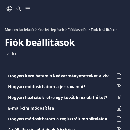
Ugrás a fő tartalomra
Minden kollekció
Kezdeti lépések
Fiókkezelés
Fiók beállítások
Fiók beállítások
12 cikk
Hogyan kezelhetem a kedvezményezetteket a Viva.com fiókomban?
Hogyan módosíthatom a jelszavamat?
Hogyan hozhatok létre egy további üzleti fiókot?
E-mail-cím módosítása
Hogyan módosíthatom a regisztrált mobiltelefonszámomat?
A vállalkozás adatainak frissítése