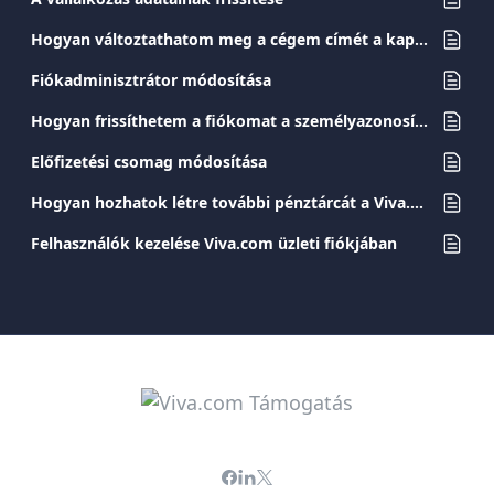
Hogyan változtathatom meg a cégem címét a kapcsolattartási adatokban?
Fiókadminisztrátor módosítása
Hogyan frissíthetem a fiókomat a személyazonosító okmányom megváltoztatása után?
Előfizetési csomag módosítása
Hogyan hozhatok létre további pénztárcát a Viva.com-fiókomban?
Felhasználók kezelése Viva.com üzleti fiókjában