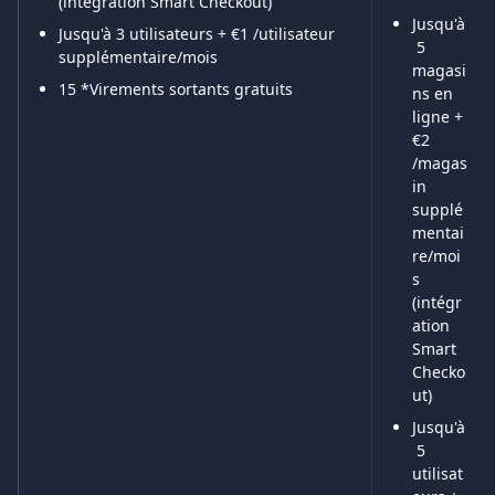
(intégration Smart Checkout)
Jusqu'à
Jusqu'à 3 utilisateurs + €1 /utilisateur 
 5 
supplémentaire/mois
magasi
15 *Virements sortants gratuits
ns en 
ligne + 
€2 
/magas
in 
supplé
mentai
re/moi
s 
(intégr
ation 
Smart 
Checko
ut)
Jusqu'à
 5 
utilisat