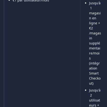
€1 par utilisateur/mois
Jusqu'à
 1 
magasi
n en 
ligne + 
€2 
/magas
in 
supplé
mentai
re/moi
s 
(intégr
ation 
Smart 
Checko
ut)
Jusqu'à
 2 
utilisat
eurs + 