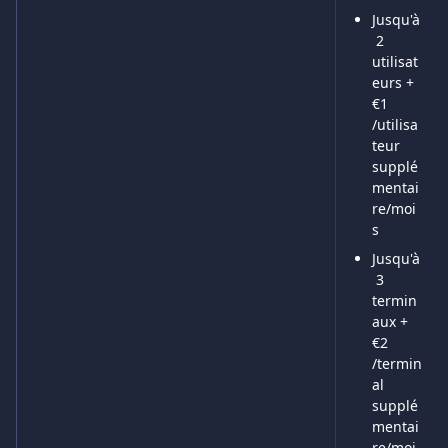
Jusqu'à
 2 
utilisat
eurs + 
€1 
/utilisa
teur 
supplé
mentai
re/moi
s
Jusqu'à
 3 
termin
aux + 
€2 
/termin
al 
supplé
mentai
re/moi