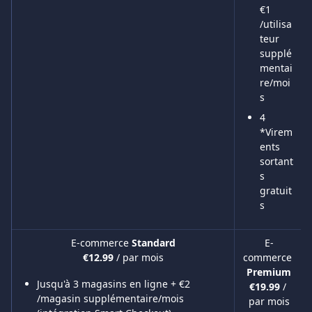
€1 
/utilisa
teur 
supplé
mentai
re/moi
s
4 
*Virem
ents 
sortant
s 
gratuit
s
E-commerce 
Standard
E-
commerce 
€12.99 
/ par mois
Premium
Jusqu'à 3 magasins en ligne + €2 
€19.99 
/ 
/magasin supplémentaire/mois 
par mois