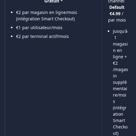
channel 
Gratuit *
Default
€2 par magasin en ligne/mois 
€4.99 
/ 
(intégration Smart Checkout)
par mois
€1 par utilisateur/mois
Jusqu'à
€2 par terminal actif/mois
 1 
magasi
n en 
ligne + 
€2 
/magas
in 
supplé
mentai
re/moi
s 
(intégr
ation 
Smart 
Checko
ut)