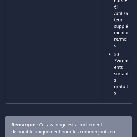
eurs + 
€1 
/utilisa
teur 
supplé
mentai
re/moi
s
30 
*Virem
ents 
sortant
s 
gratuit
s
Remarque :
 Cet avantage est actuellement 
disponible uniquement pour les commerçants en 