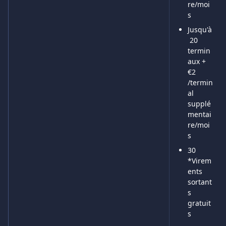
re/moi
s
Jusqu'à
 20 
termin
aux + 
€2 
/termin
al 
supplé
mentai
re/moi
s
30 
*Virem
ents 
sortant
s 
gratuit
s