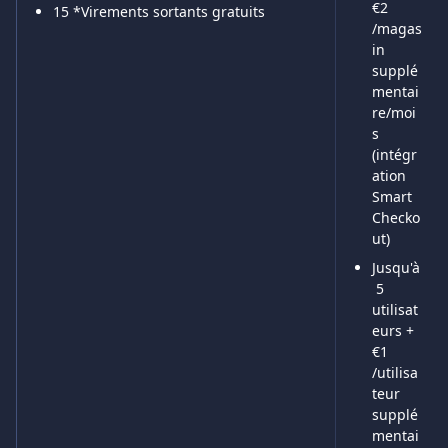
€2 
15 *Virements sortants gratuits
/magas
in 
supplé
mentai
re/moi
s 
(intégr
ation 
Smart 
Checko
ut)
Jusqu'à
 5 
utilisat
eurs + 
€1 
/utilisa
teur 
supplé
mentai