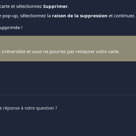
carte et sélectionnez 
Supprimer
. 
e pop-up, sélectionnez la 
raison de la suppression
 et continuez.
supprimée !  
t irréversible et vous ne pourrez pas restaurer votre carte. 
a réponse à votre question ?