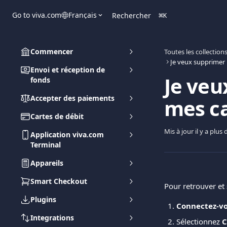
Passer au contenu principal
Go to viva.com
Français
Rechercher
⌘
K
Commencer
Toutes les collection
Envoi et réception de
Je veu
fonds
Accepter des paiements
mes c
Cartes de débit
Mis à jour il y a plus
Application viva.com
Terminal
Appareils
Smart Checkout
Pour retrouver et 
Plugins
Connectez-v
Integrations
Sélectionnez 
C