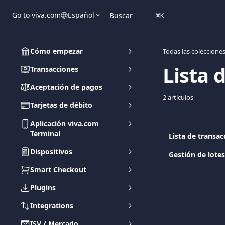
Ir al contenido principal
Go to viva.com
Español
Buscar
⌘
K
Cómo empezar
Todas las coleccione
Lista 
Transacciones
Aceptación de pagos
2 artículos
Tarjetas de débito
Aplicación viva.com
Terminal
Lista de transac
Dispositivos
Gestión de lotes
Smart Checkout
Plugins
Integrations
ISV / Mercado