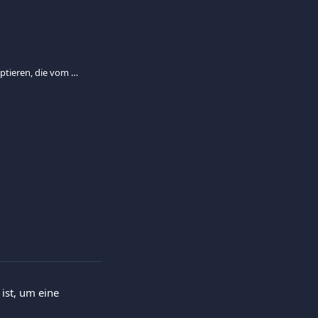
Kann ich Transaktionen akzeptieren, die vom Karteninhaber auf dem Beleg unterschrieben sind?
ist, um eine 