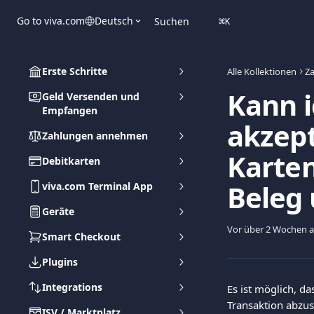
Zum Hauptinhalt springen
Go to viva.com
Deutsch
Suchen
⌘
K
Erste Schritte
Alle Kollektionen
Z
Kann i
Geld Versenden und
Empfangen
akzept
Zahlungen annehmen
Karte
Debitkarten
Beleg 
viva.com Terminal App
Geräte
Vor über 2 Wochen ak
Smart Checkout
Plugins
Integrations
Es ist möglich, da
Transaktion abzus
ISV / Marktplatz