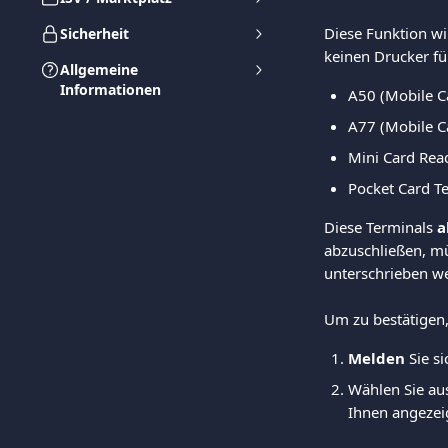
Diese Funktion wi
Sicherheit
keinen Drucker fü
Allgemeine
Informationen
Α50 (Mobile C
Α77 (Mobile Ca
Mini Card Rea
Pocket Card Te
Diese Terminals 
a
abzuschließen, m
unterschrieben w
Um zu bestätigen,
Melden 
Sie s
Wählen Sie au
Ihnen angezeig