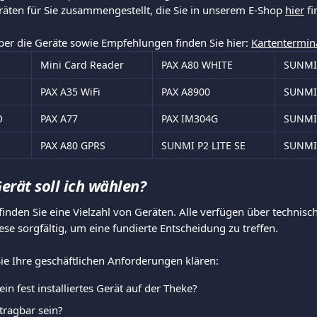
äten für Sie zusammengestellt, die Sie in unserem E-Shop 
hier
 f
ber die Geräte sowie Empfehlungen finden Sie hier: 
Kartentermin
Mini Card Reader
PAX A80 WHITE
SUNMI
PAX A35 WiFi
PAX A8900
SUNMI
O
PAX A77
PAX IM304G
SUNMI
PAX A80 GPRS
SUNMI P2 LITE SE
SUNMI
erät soll ich wählen?
inden Sie eine Vielzahl von Geräten. Alle verfügen über technisch
iese sorgfältig, um eine fundierte Entscheidung zu treffen.
Sie Ihre geschäftlichen Anforderungen klären:
in fest installiertes Gerät auf der Theke?
 tragbar sein?