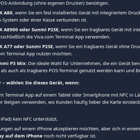
POS-Anbindung (ohne eigenen Drucker) benötigen.
X A80
, wenn Sie ein fest installiertes Gerät mit integriertem Druc
-System oder einer Kasse verbunden ist.
X A8900
oder Sunmi P2SE
, wenn Sie ein tragbares Gerät mit in
sschließlich die Viva.com Terminal App verwenden.
X A77 oder Sunmi P2SE
, wenn Sie ein tragbares Gerät ohne Dru
com Terminal App nutzen möchten.
nmi P3 Mix
: Die ideale Wahl für Unternehmen, die ein Gerät ben
s als auch als tragbares POS-Terminal genutzt werden kann und B
 – wählen Sie dieses Gerät, wenn:
com Terminal App auf einem Tablet oder Smartphone mit NFC in Lä
r Belgien verwenden, wo Kunden häufig lieber die Karte einstecke
. iPad) kein NFC unterstützt.
ungen auf einem iPhone akzeptieren möchten, aber sich in einem
ay auf dem iPhone
 noch nicht verfügbar ist.