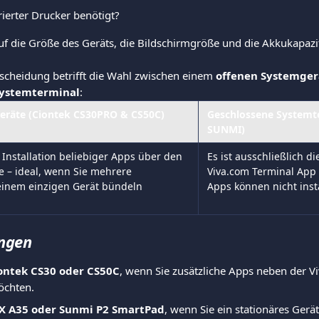
rierter Drucker benötigt?
uf die Größe des Geräts, die Bildschirmgröße und die Akkukapazit
tscheidung betrifft die Wahl zwischen einem 
offenen Systemger
Systemterminal
:
eräte (Ciontek CS30PRO & CS50C)
Geschlossene Systemte
SUNMI)
Installation beliebiger Apps über den 
Es ist ausschließlich 
e – ideal, wenn Sie mehrere 
Viva.com Terminal App 
einem einzigen Gerät bündeln 
Apps können nicht inst
ngen
ontek CS30 oder CS50C
, wenn Sie zusätzliche Apps neben der V
öchten.
X A35 oder Sunmi P2 SmartPad
, wenn Sie ein stationäres Gerät