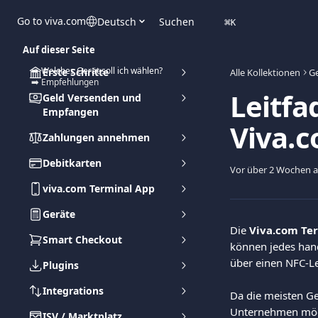
Zum Hauptinhalt springen
Go to viva.com
Deutsch
Suchen
⌘
K
Auf dieser Seite
➡️ Welches Gerät soll ich wählen?
Erste Schritte
Alle Kollektionen
G
➡️ Empfehlungen
Leitfa
Geld Versenden und
Empfangen
Viva.
Zahlungen annehmen
Debitkarten
Vor über 2 Wochen ak
viva.com Terminal App
Geräte
Die 
Viva.com Te
Smart Checkout
können jedes hand
über einen NFC-Le
Plugins
Integrations
Da die meisten Ge
Unternehmen mögl
ISV / Marktplatz