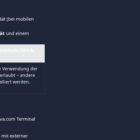
ät (bei mobilen 
ät
 und einem 
rminals (PAX & 
die Verwendung der 
erlaubt – andere 
alliert werden.
iva.com Terminal 
 mit externer 