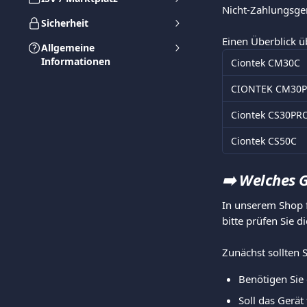
Nicht-Zahlungsger
Sicherheit
Einen Überblick ü
Allgemeine
Informationen
Ciontek CM30C
CIONTEK CM30P
Ciontek CS30PR
Ciontek CS50C
➡️ 
Welches G
In unserem Shop f
bitte prüfen Sie d
Zunächst sollten 
Benötigen Sie e
Soll das Gerät