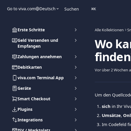
Zum Hauptinhalt springen
Go to viva.com
Deutsch
Suchen
⌘
K
Erste Schritte
Alle Kollektionen
S
Wo ka
Geld Versenden und
Empfangen
finden
Zahlungen annehmen
Debitkarten
Vor über 2 Wochen ak
viva.com Terminal App
Geräte
Um den Quellcode
Smart Checkout
sich 
in Ihr Vi
Plugins
Umsätze
,
 On
Integrations
Im Codefeld fi
ISV / Marktplatz