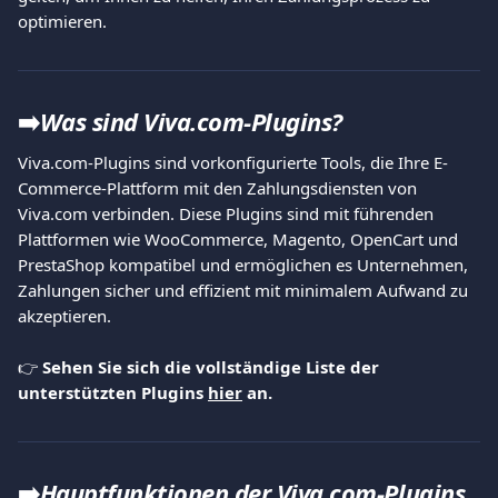
optimieren.
➡️
Was sind Viva.com-Plugins?
Viva.com-Plugins sind vorkonfigurierte Tools, die Ihre E-
Commerce-Plattform mit den Zahlungsdiensten von 
Viva.com verbinden. Diese Plugins sind mit führenden 
Plattformen wie WooCommerce, Magento, OpenCart und 
PrestaShop kompatibel und ermöglichen es Unternehmen, 
Zahlungen sicher und effizient mit minimalem Aufwand zu 
akzeptieren.
👉 
Sehen Sie sich die vollständige Liste der 
unterstützten Plugins 
hier
 an.
➡️
Hauptfunktionen der Viva.com-Plugins