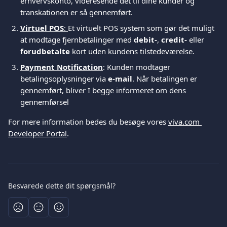
erhvervskonto, videresende det til dine kunder og 
transkationen er så gennemført.  
Virtuel POS
: 
Et virtuelt POS system som gør det muligt 
at modtage fjernbetalinger med 
debit-
, 
credit-
 eller 
forudbetalte
 kort uden kundens tilstedeværelse.
Payment Notification
: Kunden modtager 
betalingsoplysninger via 
e-mail
. Når betalingen er 
gennemført, bliver I begge informeret om dens 
gennemførsel 
For mere information bedes du besøge vores 
viva.com 
Developer Portal
.
Besvarede dette dit spørgsmål?