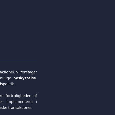
ktioner. Vi foretager
ulige
beskyttelse
.
spolitik.
re fortroligheden af
er implementeret i
ske transaktioner.