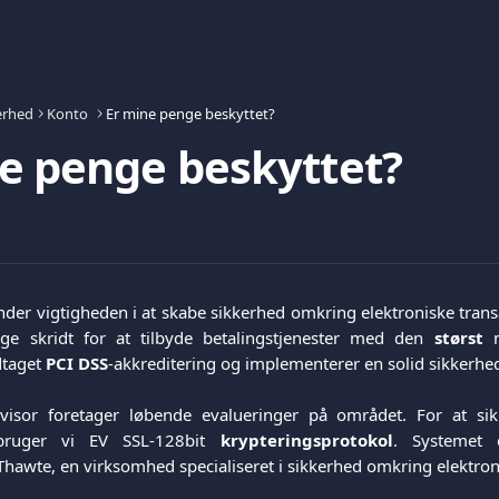
erhed
Konto
Er mine penge beskyttet?
e penge beskyttet?
der vigtigheden i at skabe sikkerhed omkring elektroniske transa
ge skridt for at tilbyde betalingstjenester med den
størst
m
dtaget
PCI DSS
-akkreditering og implementerer en solid sikkerhed
evisor foretager løbende evalueringer på området. For at sik
 bruger vi EV SSL-128bit
krypteringsprotokol
. Systemet 
awte, en virksomhed specialiseret i sikkerhed omkring elektroni