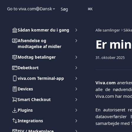
Spring videre til hovedindholdet
Go to viva.com
Dansk
Søg
⌘
K
Sådan kommer du i gang
Alle samlinger
Sikk
Er min
Afsendelse og
modtagelse af midler
Modtag betalinger
31. oktober 2025
Debetkort
viva.com Terminal-app
Viva.com
anerken
Devices
alle de nødvendi
Viva.com har mo
Smart Checkout
En autoriseret r
Plugins
dataoverførsler
Integrations
samarbejde med Th
ISV / Marketplace