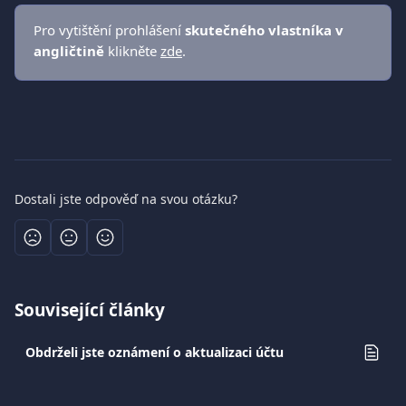
Pro vytištění prohlášení 
skutečného vlastníka v 
angličtině
 klikněte 
zde
.
Dostali jste odpověď na svou otázku?
Související články
Obdrželi jste oznámení o aktualizaci účtu