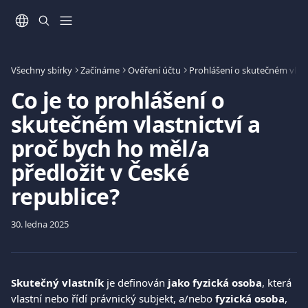
Přeskočit na hlavní obsah
Všechny sbírky
Začínáme
Ověření účtu
Prohlášení o skutečném vlast
Co je to prohlášení o
skutečném vlastnictví a
proč bych ho měl/a
předložit v České
republice?
30. ledna 2025
Skutečný vlastník
 je definován 
jako fyzická osoba
, která 
vlastní nebo řídí právnický subjekt, a/nebo 
fyzická osoba
, 