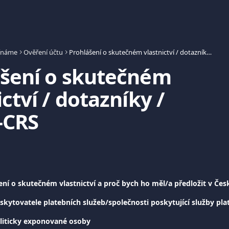
ínáme
Ověření účtu
Prohlášení o skutečném vlastnictví / dotazníky / FATCA-CRS
šení o skutečném 
ctví / dotazníky / 
-CRS
ení o skutečném vlastnictví a proč bych ho měl/a předložit v Čes
skytovatele platebních služeb/společnosti poskytující služby pl
liticky exponované osoby