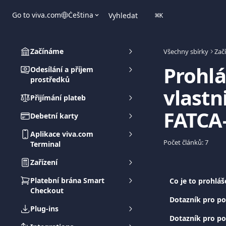
Přeskočit na hlavní obsah
Go to viva.com
Čeština
Vyhledat
⌘
K
Začínáme
Všechny sbírky
Zač
Prohlá
Odesílání a příjem
prostředků
vlastni
Přijímání plateb
FATCA
Debetní karty
Aplikace viva.com
Počet článků: 7
Terminal
Zařízení
Platební brána Smart
Co je to prohláš
Checkout
Dotazník pro po
Plug-ins
Dotazník pro po