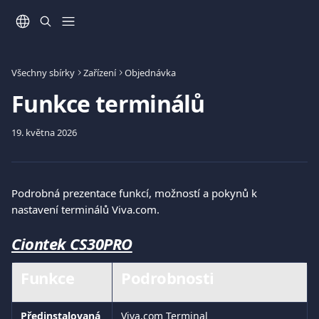
Přeskočit na hlavní obsah
Všechny sbírky
Zařízení
Objednávka
Funkce terminálů
19. května 2026
Podrobná prezentace funkcí, možností a pokynů k 
nastavení terminálů Viva.com.
Ciontek CS30PRO
Funkce	
Podrobnosti
Předinstalovaná 
Viva.com Terminal