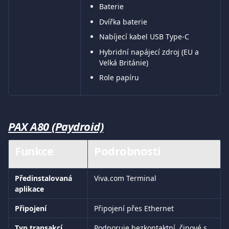
Baterie
Dvířka baterie
Nabíjecí kabel USB Type-C
Hybridní napájecí zdroj (EU a 
Velká Británie)
Role papíru
PAX A80 (Paydroid)
Funkce
Podrobnosti
Předinstalovaná 
Viva.com Terminal
aplikace
Připojení
Připojení přes Ethernet
Typ transakcí
Podporuje bezkontaktní, čipové s 