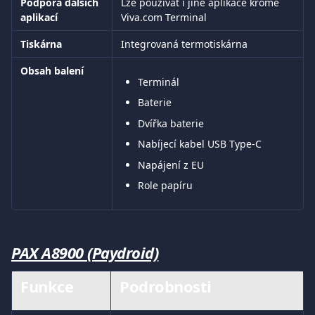
Podpora dalších 
Lze používat i jiné aplikace kromě 
aplikací
Viva.com Terminal
Tiskárna
Integrovaná termotiskárna
Obsah balení
Terminál
Baterie
Dvířka baterie
Nabíjecí kabel USB Type-C
Napájení z EU
Role papíru
PAX A8900 (Paydroid)
Funkce	
Podrobnosti