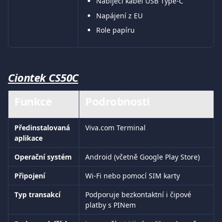
Nabíjecí kabel USB Type-C
Napájení z EU
Role papíru
Ciontek CS50C
Funkce
Podrobnosti
Předinstalovaná 
Viva.com Terminal
aplikace
Operační systém
Android (včetně Google Play Store)
Připojení
Wi-Fi nebo pomocí SIM karty
Typ transakcí
Podporuje bezkontaktní i čipové 
platby s PINem