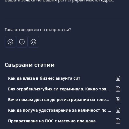
Това отговори ли на въпроса ви?
Свързани статии
Как да вляза в бизнес акаунта си?
Бях ограбен/изгубих си терминала. Какво трябва да направя?
Вече нямам достъп до регистрирания си телефонен номер. Как мога да го променя?
Как да получа удостоверение за наличност по моята бизнес сметка?
Прекратяване на ПОС с месечно плащане