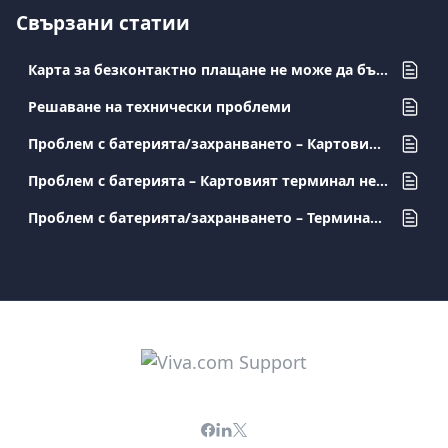
Свързани статии
Карта за безконтактно плащане не може да бъде прочетена. какво трябва да направя?
Решаване на технически проблеми
Проблем с батерията/захранването – Картовият терминал се изключва
Проблем с батерията – Картовият терминал не се зарежда
Проблем с батерията/захранването – Терминали Ciontek