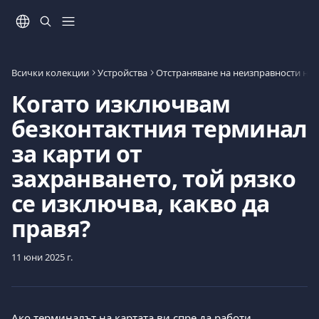
Към основното съдържание
Всички колекции
Устройства
Отстраняване на неизправности на
Когато изключвам
безконтактния терминал
за карти от
захранването, той рязко
се изключва, какво да
правя?
11 юни 2025 г.
Ако терминалът на картата ви спре да работи 