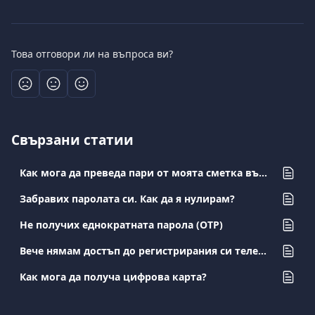
Това отговори ли на въпроса ви?
Свързани статии
Как мога да преведа пари от моята сметка във Viva.com към друга сметка във Viva.com?
Забравих паролата си. Как да я нулирам?
Не получих еднократната парола (OTP)
Вече нямам достъп до регистрирания си телефонен номер. Как мога да го променя?
Как мога да получа цифрова карта?