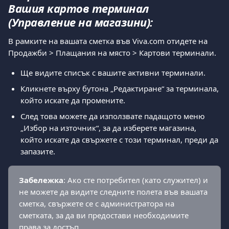
Вашия картов терминал 
(Управление на магазини):
В рамките на вашата сметка във Viva.com отидете на 
Продажби > Плащания на място > Картови терминали.
Ще видите списък с вашите активни терминали.
Кликнете върху бутона „Редактиране“ за терминала, 
който искате да промените.
След това можете да използвате падащото меню 
„Избор на източник“, за да изберете магазина, 
който искате да свържете с този терминал, преди да 
запазите.
Забележка
: Ако сте потребител (като служител) и 
не можете да видите следните полета във вашата 
сметка, свържете се с администратора на 
сметката, за да ви предостави необходимите 
права за достъп.