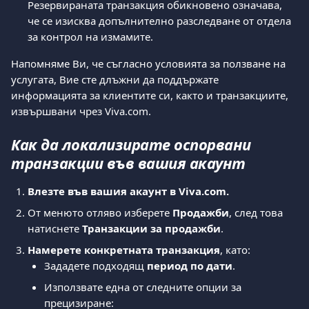
Резервираната транзакция обикновено означава, 
че се изисква допълнително разследване от отдела 
за контрол на измамите.
Напомняме Ви, че съгласно условията за ползване на 
услугата, Вие сте длъжни да поддържате 
информацията за клиентите си, както и транзакциите, 
извършвани чрез Viva.com. 
Как да локализирате оспорвани 
транзакции във вашия акаунт
Влезте във вашия акаунт в Viva.com.
От менюто отляво изберете 
Продажби
, след това 
натиснете 
Транзакции за продажби
.
Намерете конкретната транзакция
, като:
Зададете подходящ 
период по дати
.
Използвате една от следните опции за 
прецизиране: