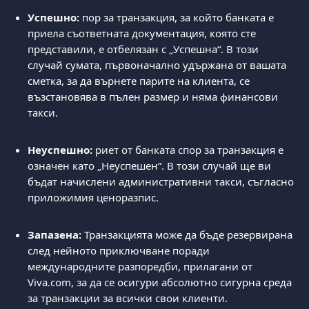
Успешно: 
пор за транзакция, за който банката е 
приела съответната документация, която сте 
представили, е отбелязан с „Успешна“. В този 
случай сумата, първоначално удържана от вашата 
сметка, за да върнете парите на клиента, се 
възстановява в пълен размер и няма финансови 
такси.
Неуспешно: 
риет от банката спор за транзакция е 
означен като „Неуспешен“. В този случай ще ви 
бъдат начислени административни такси, съгласно 
приложимия ценоразпис.
Запазена:
 Транзакцията може да бъде резервирана 
след нейното приключване поради 
международните разпоредби, прилагани от 
Viva.com, за да се осигури абсолютно сигурна среда 
за транзакции за всички свои клиенти.