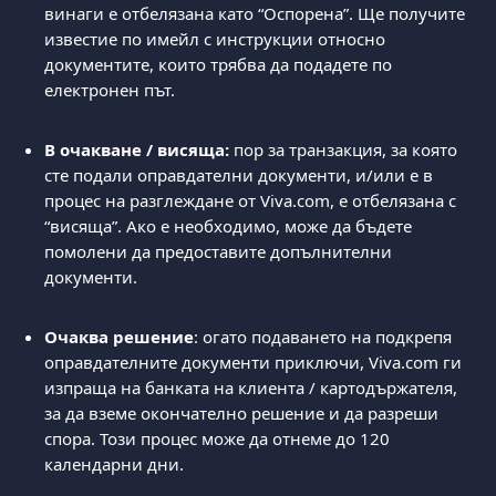
винаги е отбелязана като “Оспорена”. Ще получите 
известие по имейл с инструкции относно 
документите, които трябва да подадете по 
електронен път.
В очакване / висяща: 
пор за транзакция, за която 
сте подали оправдателни документи, и/или е в 
процес на разглеждане от Viva.com, е отбелязана с 
“висяща”. Ако е необходимо, може да бъдете 
помолени да предоставите допълнителни 
документи.
Очаква решение
: огато подаването на подкрепя 
оправдателните документи приключи, Viva.com ги 
изпраща на банката на клиента / картодържателя, 
за да вземе окончателно решение и да разреши 
спора. Този процес може да отнеме до 120 
календарни дни.