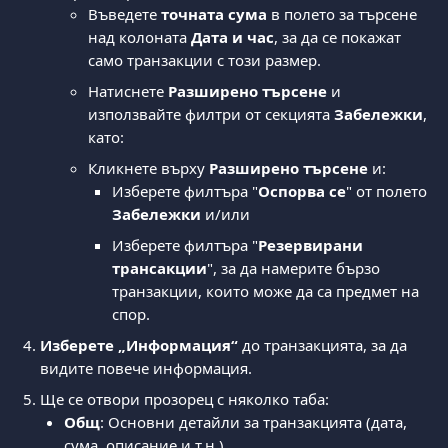
Въведете 
точната сума
 в полето за търсене 
над колоната 
Дата и час
, за да се покажат 
само транзакции с този размер.
Натиснете 
Разширено търсене
 и 
използвайте филтри от секцията 
Забележки
, 
като:
Кликнете върху 
Разширено търсене
 и:
Изберете филтъра "
Оспорва се
" от полето 
Забележки
 и/или
Изберете филтъра "
Резервирани 
трансакции
", за да намерите бързо 
транзакции, които може да са предмет на 
спор.
Изберете „Информация“
 до транзакцията, за да 
видите повече информация.
Ще се отвори прозорец с няколко таба:
Общ
: Основни детайли за транзакцията (дата, 
сума, описание и т.н.).