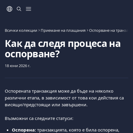
Към основното съдържание
Всички колекции
Приемане на плащания
Оспорване на транзакц
Как да следя процеса на
оспорване?
18 юни 2026 г.
Оспорената транзакция може да бъде на няколко 
различни етапа, в зависимост от това кои действия са 
висящи/предстоящи или завършени. 
Възможни са следните статуси:
Оспорена: 
транзакцията, която е била оспорена, 