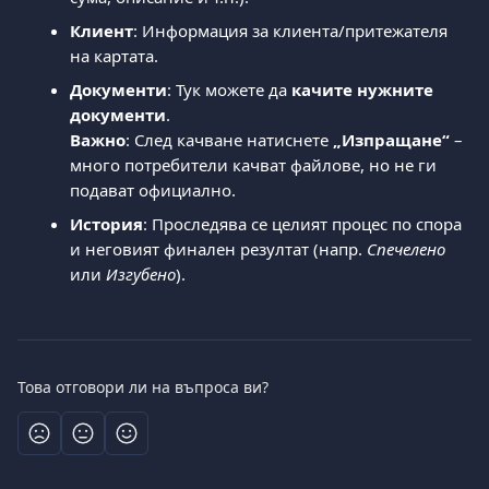
Клиент
: Информация за клиента/притежателя 
на картата.
Документи
: Тук можете да 
качите нужните 
документи
.
Важно
: След качване натиснете 
„Изпращане“
 – 
много потребители качват файлове, но не ги 
подават официално.
История
: Проследява се целият процес по спора 
и неговият финален резултат (напр. 
Спечелено
или 
Изгубено
).
Това отговори ли на въпроса ви?