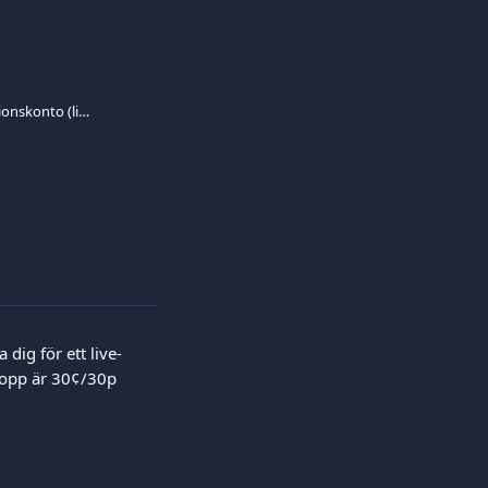
Såhär registrerar du ett produktionskonto (live)
dig för ett live-
lopp är 30¢/30p 