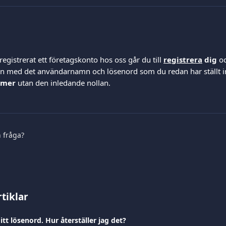
gistrerat ett företagskonto hos oss går du till 
registrera
 dig
 o
in med det användarnamn och lösenord som du redan har ställt 
mmer
 utan den inledande nollan.
n fråga?
tiklar
tt lösenord. Hur återställer jag det?