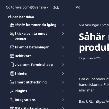
Hoppa till huvudinnehåll
Go to viva.com
Svenska
Sök
⌘
K
På den här sidan
➡️Logga in
Så här kommer du igång
Alla samlingar
Smar
Såhär 
Skicka och ta emot
pengar
produk
Ta emot betalningar
Debitkort
27 januari 2025
viva.com Terminal-app
Enheter
Om du behöver dyka
Smart utcheckning
handelskonto. Fak
eller mer.
Plugins
Integrations
Bas URL: 
https:/
ISV / Marknadsplats