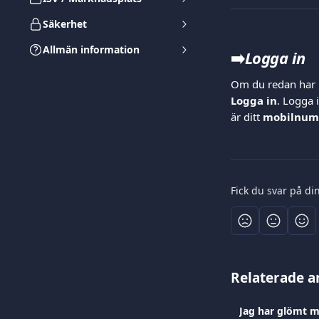
Säkerhet
Allmän information
➡️
Logga in
Om du redan har re
Logga in
. Logga 
är ditt 
mobilnu
Fick du svar på di
Relaterade ar
Jag har glömt mi