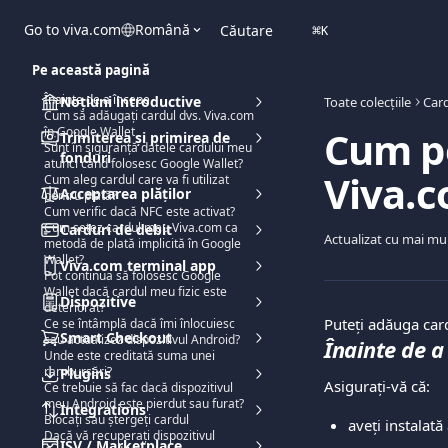
Direct la conținutul principal
Go to viva.com
Română
Căutare
⌘
K
Pe această pagină
Înainte de a începe
Noțiuni introductive
Toate colecțiile
Card
Cum să adăugați cardul dvs. Viva.com
Cum p
în Google Wallet
Trimiterea și primirea de
Sunt în siguranță datele cardului meu
fonduri
atunci când folosesc Google Wallet?
Viva.c
Cum aleg cardul care va fi utilizat
Acceptarea plăților
pentru plată?
Cum verific dacă NFC este activat?
Cum setez cardul meu Viva.com ca
Carduri de debit
Actualizat cu mai mu
metodă de plată implicită în Google
Wallet?
Viva.com terminal app
Pot continua să folosesc Google
Wallet dacă cardul meu fizic este
Dispozitive
deteriorat?
Puteți adăuga card
Ce se întâmplă dacă îmi înlocuiesc
Smart Checkout
sau actualizez dispozitivul Android?
Înainte de a
Unde este creditată suma unei
rambursări?
Plugins
Asigurați-vă că:
Ce trebuie să fac dacă dispozitivul
meu Android este pierdut sau furat?
Integrations
Blocați sau ștergeți cardul
aveți instalată
Dacă vă recuperați dispozitivul
ISV / Marketplace