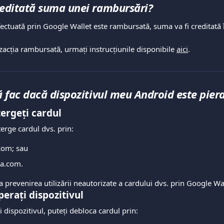
reditată suma unei rambursări?
fectuată prin Google Wallet este rambursată, suma va fi creditată î
zacția rambursată, urmați instrucțiunile disponibile 
aici
.
ă fac dacă dispozitivul meu Android este pier
tergeți cardul
terge cardul dvs. prin:
.com; sau
va.com.
la prevenirea utilizării neautorizate a cardului dvs. prin Google Wal
erați dispozitivul
 dispozitivul, puteți debloca cardul prin: