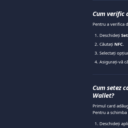
Cum verific 
Pentru a verifica 
Deschideți 
Set
Căutați 
NFC
.
Selectați opți
Asigurați-vă că
Cum setez c
Wallet?
Primul card adăug
Pentru a schimba c
Deschideți apl