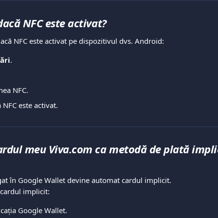
dacă NFC este activat?
dacă NFC este activat pe dispozitivul dvs. Android:
ări
.
unea NFC.
 NFC este activat.
ardul meu Viva.com ca metodă de plată implic
at în Google Wallet devine automat cardul implicit.
ardul implicit:
icația Google Wallet.