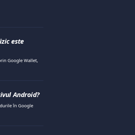
zic este 
prin Google Wallet, 
tivul Android?
rdurile în Google 