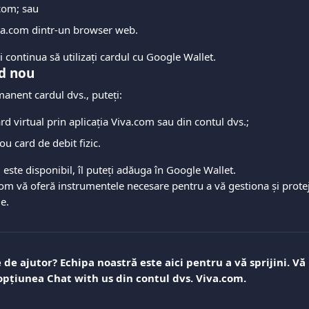
.com; sau
va.com dintr-un browser web.
 continua să utilizați cardul cu Google Wallet.
rd nou
anent cardul dvs., puteți:
rd virtual prin aplicația Viva.com sau din contul dvs.;
 card de debit fizic.
este disponibil, îl puteți adăuga în Google Wallet.
om vă oferă instrumentele necesare pentru a vă gestiona și protej
e.
 de ajutor? Echipa noastră este aici pentru a vă sprijini. V
opțiunea Chat with us din contul dvs. Viva.com.