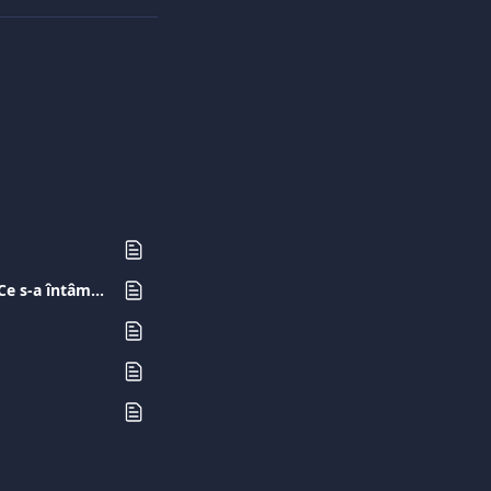
Încerc să realizez o tranzacție prin intermediul viva.com terminal și nu reușește. Ce s-a întâmplat?