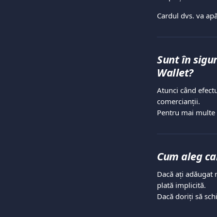
Cardul dvs. va apă
Sunt în sigu
Wallet?
Atunci când efectu
comercianții.
Pentru mai multe i
Cum aleg car
Dacă ați adăugat m
plată implicită.
Dacă doriți să sch