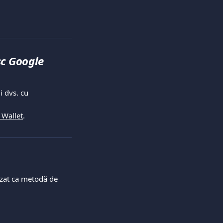
sc Google 
 dvs. cu 
 Wallet
.
izat ca metodă de 