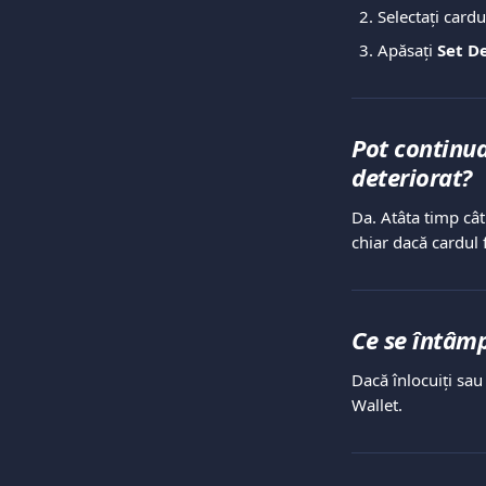
Selectați card
Apăsați 
Set D
Pot continua
deteriorat?
Da. Atâta timp cât
chiar dacă cardul f
Ce se întâmp
Dacă înlocuiți sau
Wallet.