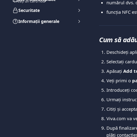
Creați un card nou
numărul dvs. d
Securitate
funcția NFC est
Informații generale
Cum să adăug
Deschideți apl
Selectați cardu
Apăsați 
Add t
Veți primi o 
pa
Introduceți co
Urmați instrucț
Citiți și accept
Viva.com va ver
După finalizare
plăți contactle