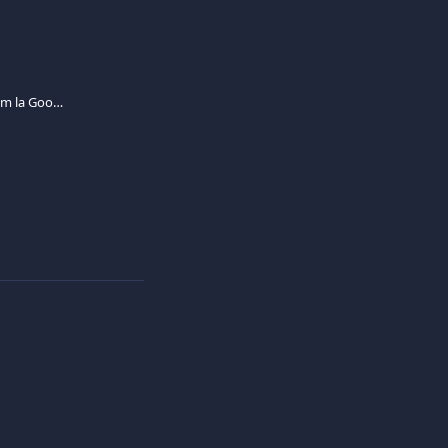
Cum pot adăuga cardul meu Viva.com la Google Pay?