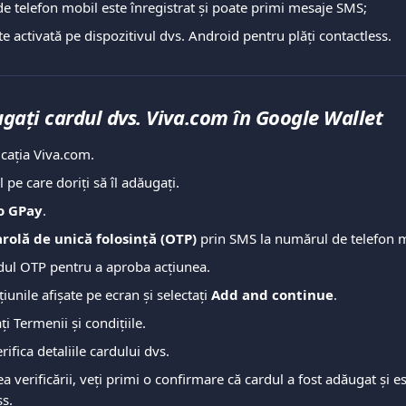
e telefon mobil este înregistrat și poate primi mesaje SMS;
e activată pe dispozitivul dvs. Android pentru plăți contactless.
ați cardul dvs. Viva.com în Google Wallet
icația Viva.com.
l pe care doriți să îl adăugați.
o GPay
.
rolă de unică folosință (OTP)
 prin SMS la numărul de telefon m
dul OTP pentru a aproba acțiunea.
iunile afișate pe ecran și selectați 
Add and continue
.
ați Termenii și condițiile.
ifica detaliile cardului dvs.
a verificării, veți primi o confirmare că cardul a fost adăugat și e
ss.